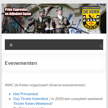
Ga
naar
de
inhoud
AWC
Menu
de
Keien
Evenementen
Algemene
Waalrese
Carnavalsvereniging
AWC de Keien organiseert diverse evenementen:
De
Keien
Het Prinsenbal
Das Tiroler Keienfest
/ in 2020 een compleet weekend:
Tiroler Keien Weekend
!