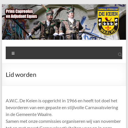
Ga
naar
de
inhoud
AWC
Menu
de
Keien
Lid worden
Algemene
Waalrese
Carnavalsvereniging
A.W.C. De Keien is opgericht in 1966 en heeft tot doel het
De
bevorderen van een gepaste en stijlvolle Carnavalsviering
Keien
in de Gemeente Waalre.
Samen met onze commissies organiseren wij van november
tot en met maart Carnavalsactiviteiten voor en in onze