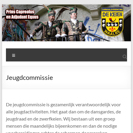
Ga
naar
de
inhoud
AWC
Menu
de
Keien
Jeugdcommissie
Algemene
Waalrese
Carnavalsvereniging
De jeugdcommissie is gezamenlijk verantwoordelijk voor
De
alle jeugdactiviteiten. Het gaat dan om de dansgardes, de
Keien
jeugdraad en de zwerfkeien. Wij bestaan uit een groep
mensen die maandelijks bijeenkomen en dan de nodige
voorbereidingen achter de schermen doorspreken.