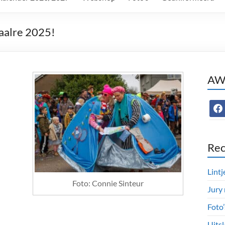
aalre 2025!
AWC
face
Rec
Lintj
Foto: Connie Sinteur
Jury
Foto
Uitsl