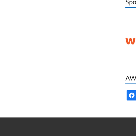
Spo
AWC
face