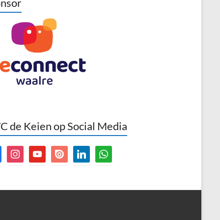
nsor
 de Keien op Social Media
book
instagram
youtube
issuu
linkedin
whatsapp