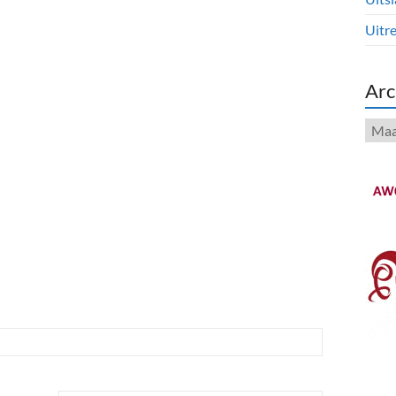
Uitre
Arc
Arch