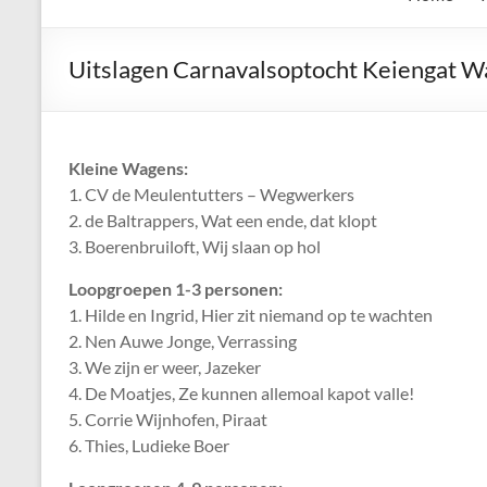
de
Keien
Uitslagen Carnavalsoptocht Keiengat W
Algemene
Waalrese
Carnavalsvereniging
Kleine Wagens:
De
1. CV de Meulentutters – Wegwerkers
Keien
2. de Baltrappers, Wat een ende, dat klopt
3. Boerenbruiloft, Wij slaan op hol
Loopgroepen 1-3 personen:
1. Hilde en Ingrid, Hier zit niemand op te wachten
2. Nen Auwe Jonge, Verrassing
3. We zijn er weer, Jazeker
4. De Moatjes, Ze kunnen allemoal kapot valle!
5. Corrie Wijnhofen, Piraat
6. Thies, Ludieke Boer