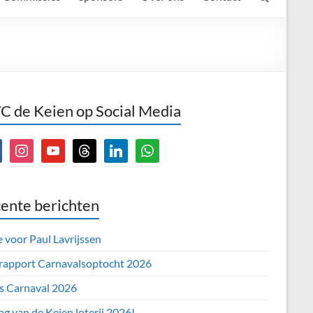
 de Keien op Social Media
book
instagram
youtube
threads
linkedin
whatsapp
ente berichten
e voor Paul Lavrijssen
 rapport Carnavalsoptocht 2026
’s Carnaval 2026
ag van de Keien loterij 2026!