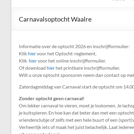
de
Keien
Carnavalsoptocht Waalre
Algemene
Waalrese
Carnavalsvereniging
Informatie over de optocht 2026 en inschrijfformulier:
De
Klik
hier
voor het Optocht-reglement,
Keien
Klik
hier
voor het online inschrijfformulier.
Of download
hier
het printbare inschrijfformulier.
Wilt u onze optocht sponsoren neem dan contact op me
Zaterdagmiddag van Carnaval start de optocht om 14.00 
Zonder optocht geen carnaval!
Om lekker carnaval te vieren, moet je loskomen. Je lachsp
je kuitspieren. En hoe kan dat beter dan met een optocht
vriendenclubje of zelfs met een hele buurt of een (sport)v
Verheerlijk iets of maak het juist belachelijk. Laat ieder