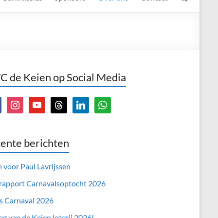
 de Keien op Social Media
book
instagram
youtube
threads
linkedin
whatsapp
ente berichten
e voor Paul Lavrijssen
 rapport Carnavalsoptocht 2026
’s Carnaval 2026
ag van de Keien loterij 2026!