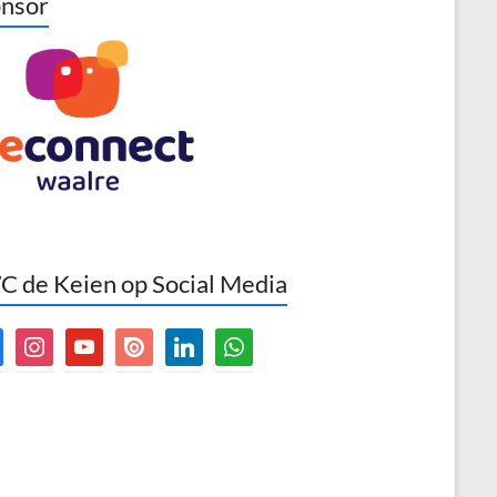
nsor
 de Keien op Social Media
book
instagram
youtube
issuu
linkedin
whatsapp