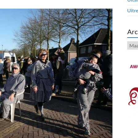
Uitre
Arc
Arch