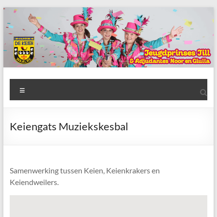
Ga
naar
de
inhoud
AWC
Menu
de
Keien
Keiengats Muziekskesbal
Algemene
Waalrese
Carnavalsvereniging
Samenwerking tussen Keien, Keienkrakers en
De
Keiendweilers.
Keien