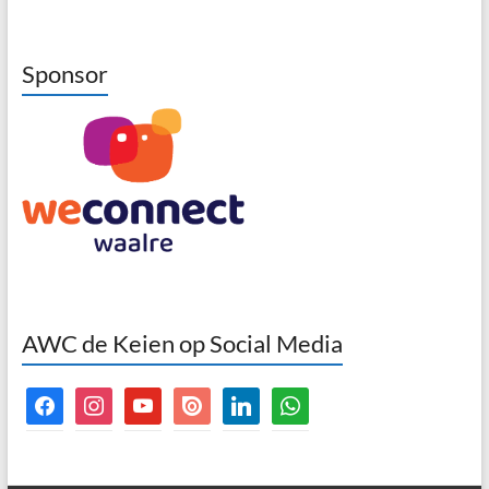
Sponsor
AWC de Keien op Social Media
facebook
instagram
youtube
issuu
linkedin
whatsapp