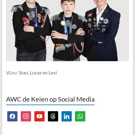
V.l.n.r. Stan, Lucas en Levi
AWC de Keien op Social Media
facebook
instagram
youtube
threads
linkedin
whatsapp