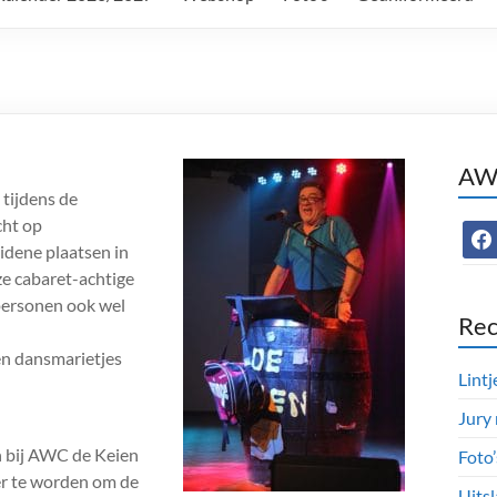
AWC
tijdens de
cht op
face
eidene plaatsen in
e cabaret-achtige
personen ook wel
Rec
en dansmarietjes
Lintj
Jury
 bij AWC de Keien
Foto
iger te worden om de
Uitsl