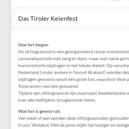
de
Keien
Das Tiroler Keienfest
Algemene
Waalrese
Carnavalsvereniging
Hoe het begon
:
De
De zittingsavond is een georganiseerd revue-evenement 
Keien
carnavalsperiode met zang en dans, maar met name geri
humoristische bijdragen in het lokale dialect. Op versch
Nederland (onder andere in Noord-Brabant) worden dez
bijdragen gevoerd vanuit een grote ton, waardoor deze 
Tonpraoters worden genoemd.
Tijdens een zittingsavond zijn daarnaast dweilorkesten 
(van alle leeftijden) terugkerende items.
Wat het is geworruh
:
Van meet of aan worden deze zittingsavonden gehouden
in ons ‘Woldere’. Met de jaren blijkt het lastiger en last