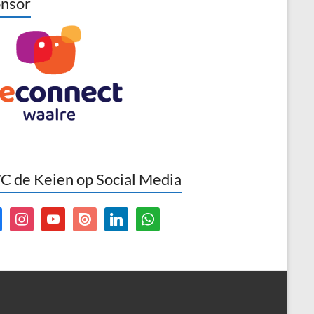
nsor
 de Keien op Social Media
book
instagram
youtube
issuu
linkedin
whatsapp