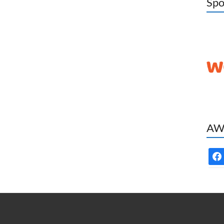
Spo
AWC
face