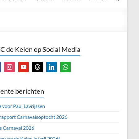
 de Keien op Social Media
book
instagram
youtube
threads
linkedin
whatsapp
ente berichten
e voor Paul Lavrijssen
 rapport Carnavalsoptocht 2026
’s Carnaval 2026
ag van de Keien loterij 2026!