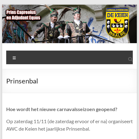
Ga
naar
de
inhoud
AWC
Menu
de
Keien
Prinsenbal
Algemene
Waalrese
Carnavalsvereniging
Hoe wordt het nieuwe carnavalsseizoen geopend?
De
Keien
Op zaterdag 11/11 (de zaterdag ervoor of er na) organiseert
AWC de Keien het jaarlijkse Prinsenbal.