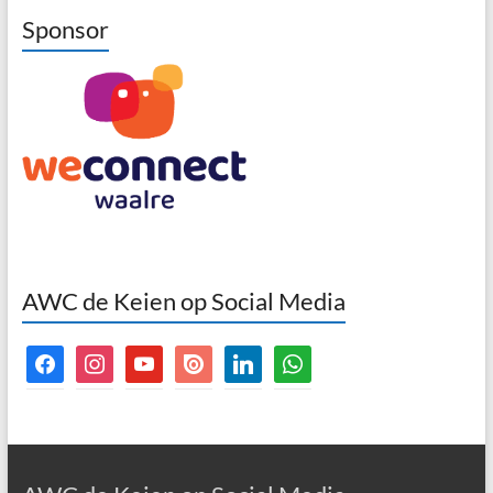
Sponsor
AWC de Keien op Social Media
facebook
instagram
youtube
issuu
linkedin
whatsapp