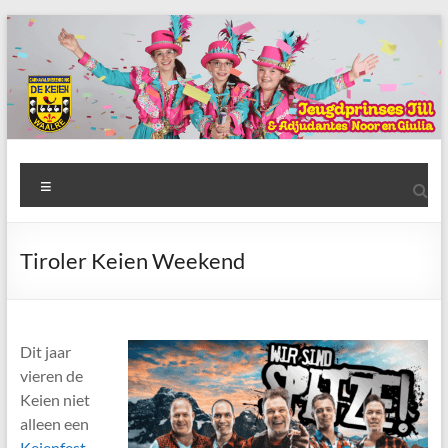
Ga
naar
de
inhoud
AWC
Menu
de
Keien
Tiroler Keien Weekend
Algemene
Waalrese
Carnavalsvereniging
Dit jaar
De
vieren de
Keien
Keien niet
alleen een
Keienfest
,