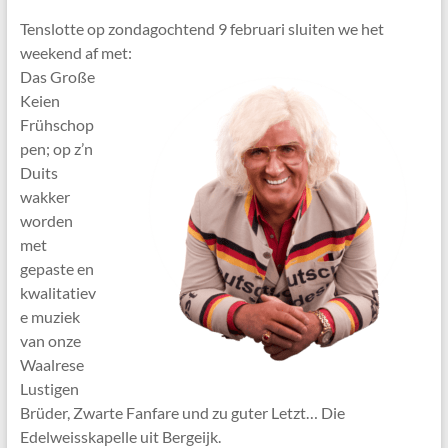
Tenslotte op zondagochtend 9 februari sluiten we het
weekend af met:
Das Große
Keien
Frühschop
pen; op z’n
Duits
wakker
worden
met
gepaste en
kwalitatiev
e muziek
van onze
Waalrese
Lustigen
Brüder, Zwarte Fanfare und zu guter Letzt… Die
Edelweisskapelle uit Bergeijk.