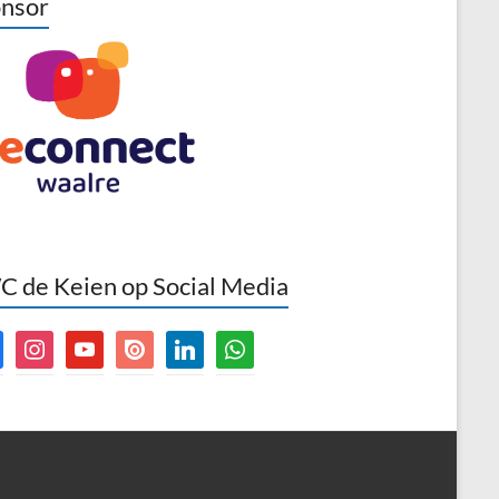
nsor
 de Keien op Social Media
book
instagram
youtube
issuu
linkedin
whatsapp