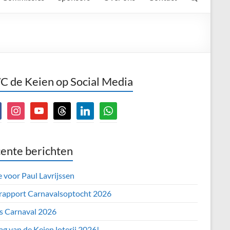
 de Keien op Social Media
book
instagram
youtube
threads
linkedin
whatsapp
ente berichten
e voor Paul Lavrijssen
 rapport Carnavalsoptocht 2026
’s Carnaval 2026
ag van de Keien loterij 2026!