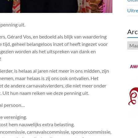
Uitre
penning uit.
Arc
s, Gérard Vos, en bedoeld als blijk van waardering
 tijd, geheel belangeloos inzet of heeft ingezet voor
Arch
gezien worden als het uitspreken van dank en
!
rder, is helaas al jaren niet meer in ons midden, zijn
en, maar helaas is zij ons ook ontvallen. Het
et de andere carnavalsvierders, die niet meer onder
t. Uit hun naam reiken we deze penning uit.
aal persoon…
ze vereniging.
t kost hem nauwelijks extra belasting.
tencommissie, carnavalscommissie, sponsorcommissie,