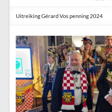
de
Keien
Uitreiking Gérard Vos penning 2024
Algemene
Waalrese
Carnavalsvereniging
De
Keien