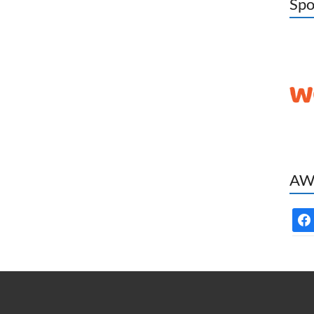
Spo
AWC
face