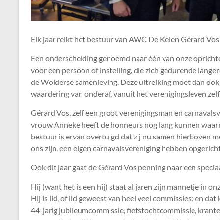
Elk jaar reikt het bestuur van AWC De Keien Gérard Vos 
Een onderscheiding genoemd naar één van onze oprichter
voor een persoon of instelling, die zich gedurende langere
de Wolderse samenleving. Deze uitreiking moet dan ook 
waardering van onderaf, vanuit het verenigingsleven zelf
Gérard Vos, zelf een groot verenigingsman en carnavalsvie
vrouw Anneke heeft de honneurs nog lang kunnen waarnem
bestuur is ervan overtuigd dat zij nu samen hierboven m
ons zijn, een eigen carnavalsvereniging hebben opgerich
Ook dit jaar gaat de Gérard Vos penning naar een speci
Hij (want het is een hij) staat al jaren zijn mannetje in on
Hij is lid, of lid geweest van heel veel commissies; en da
44-jarig jubileumcommissie, fietstochtcommissie, kran