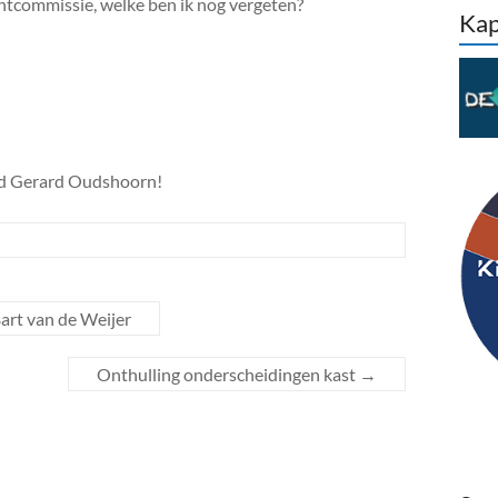
chtcommissie, welke ben ik nog vergeten?
Kap
id Gerard Oudshoorn!
art van de Weijer
Onthulling onderscheidingen kast
→