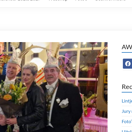
AWC
face
Rec
Lintj
Jury
Foto
Uitsl