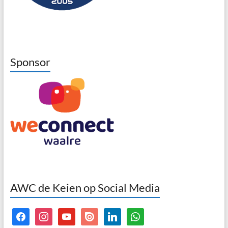
Sponsor
AWC de Keien op Social Media
facebook
instagram
youtube
issuu
linkedin
whatsapp