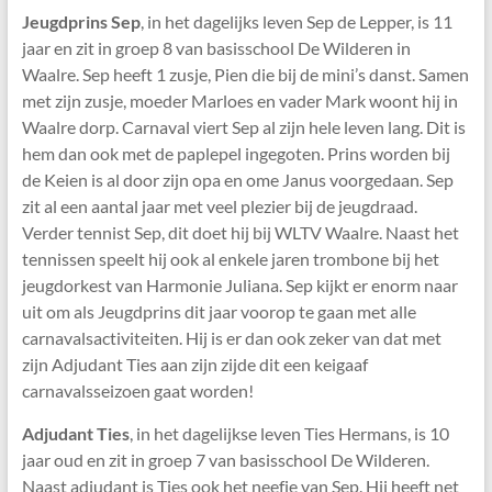
Jeugdprins Sep
, in het dagelijks leven Sep de Lepper, is 11
jaar en zit in groep 8 van basisschool De Wilderen in
Waalre. Sep heeft 1 zusje, Pien die bij de mini’s danst. Samen
met zijn zusje, moeder Marloes en vader Mark woont hij in
Waalre dorp. Carnaval viert Sep al zijn hele leven lang. Dit is
hem dan ook met de paplepel ingegoten. Prins worden bij
de Keien is al door zijn opa en ome Janus voorgedaan. Sep
zit al een aantal jaar met veel plezier bij de jeugdraad.
Verder tennist Sep, dit doet hij bij WLTV Waalre. Naast het
tennissen speelt hij ook al enkele jaren trombone bij het
jeugdorkest van Harmonie Juliana. Sep kijkt er enorm naar
uit om als Jeugdprins dit jaar voorop te gaan met alle
carnavalsactiviteiten. Hij is er dan ook zeker van dat met
zijn Adjudant Ties aan zijn zijde dit een keigaaf
carnavalsseizoen gaat worden!
Adjudant Ties
, in het dagelijkse leven Ties Hermans, is 10
jaar oud en zit in groep 7 van basisschool De Wilderen.
Naast adjudant is Ties ook het neefje van Sep. Hij heeft net