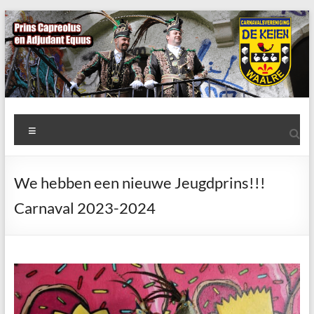
Ga
naar
de
inhoud
AWC
Menu
de
Keien
We hebben een nieuwe Jeugdprins!!!
Algemene
Carnaval 2023-2024
Waalrese
Carnavalsvereniging
De
Keien