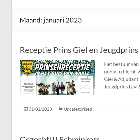
de
Keien
Maand:
januari 2023
Algemene
Waalrese
Carnavalsvereniging
Receptie Prins Giel en Jeugdprins
De
Keien
Het bestuur van
nodigt u hierbij 
Giel & Adjudant
Jeugdprins Levi
31/01/2023
Uncategorized
Gezocht!!! Schminkers