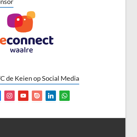
nsor
 de Keien op Social Media
book
instagram
youtube
issuu
linkedin
whatsapp