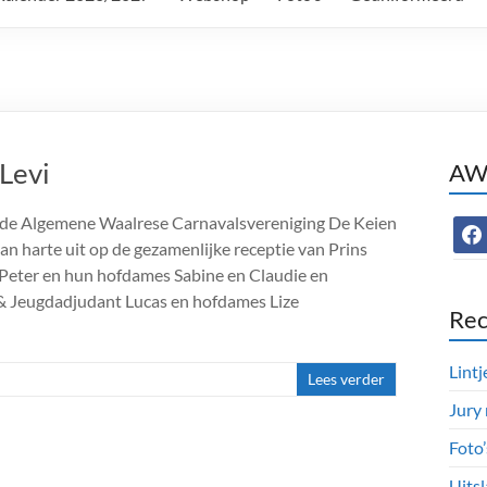
 Levi
AWC
 de Algemene Waalrese Carnavalsvereniging De Keien
face
van harte uit op de gezamenlijke receptie van Prins
 Peter en hun hofdames Sabine en Claudie en
 & Jeugdadjudant Lucas en hofdames Lize
Rec
Lintj
Lees verder
Jury
Foto
Uitsl