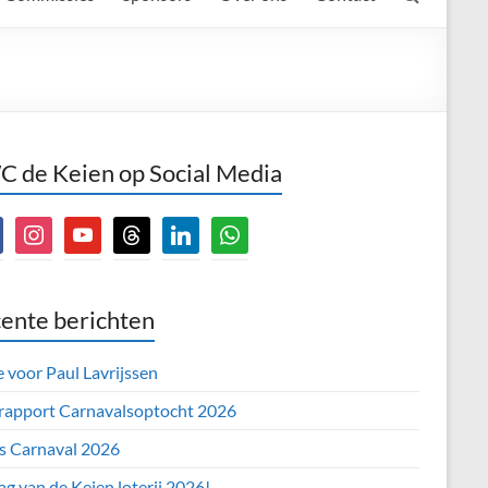
 de Keien op Social Media
book
instagram
youtube
threads
linkedin
whatsapp
ente berichten
e voor Paul Lavrijssen
 rapport Carnavalsoptocht 2026
’s Carnaval 2026
ag van de Keien loterij 2026!