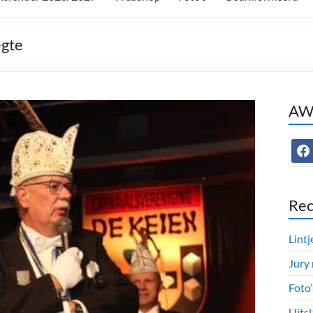
egte
AWC
face
Rec
Lintj
Jury
Foto
Uitsl