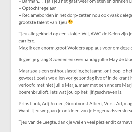
– Barman….. Tja Tjeu het gaat weer om eten en drinken 
– Optochtregelaar
– Reclameborden in het dorp-zetter, nou ook vaak delege
grootste talent van Tjeu
Tjeu alle gekheid op een stokje. Wij, AWC de Keien zij
carrière.
Mag ik een enorm groot Wolders applaus voor om deze da
Ik geef je graag 3 zoenen en overhandig jullie May de bl
Maar zoals een enthousiasteling betaamd, ontloop je het 
geweest, zoals we allen vorige zondag live of in de krant
verloofd met niet jullie Marja, maar met een andere Marj
boerenbruiloft. Iets wat jou op het lijf geschreven is.
Prins Luuk, Adj Jeroen, Grootvorst Albert, Vorst Ad, mag 
Want Tjeu we gaan je ontdoen van je Hogeraadsversiers
Tjeu van de Leegte, dank je wel en veel plezier dit carnav