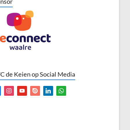
nsor
 de Keien op Social Media
book
instagram
youtube
issuu
linkedin
whatsapp