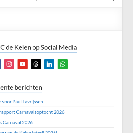
 de Keien op Social Media
book
instagram
youtube
threads
linkedin
whatsapp
ente berichten
e voor Paul Lavrijssen
 rapport Carnavalsoptocht 2026
’s Carnaval 2026
ag van de Keien loterij 2026!