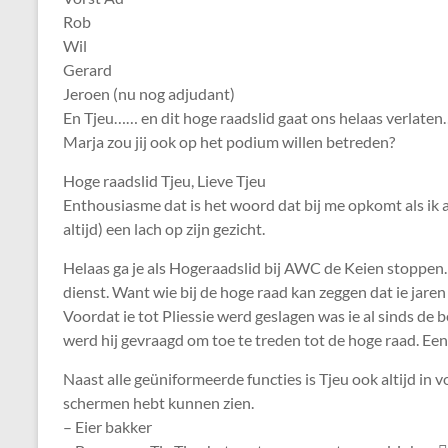
Rob
Wil
Gerard
Jeroen (nu nog adjudant)
En Tjeu…… en dit hoge raadslid gaat ons helaas verlaten
Marja zou jij ook op het podium willen betreden?
Hoge raadslid Tjeu, Lieve Tjeu
Enthousiasme dat is het woord dat bij me opkomt als ik aa
altijd) een lach op zijn gezicht.
Helaas ga je als Hogeraadslid bij AWC de Keien stoppen.
dienst. Want wie bij de hoge raad kan zeggen dat ie jaren l
Voordat ie tot Pliessie werd geslagen was ie al sinds de b
werd hij gevraagd om toe te treden tot de hoge raad. Een 
Naast alle geüniformeerde functies is Tjeu ook altijd in vo
schermen hebt kunnen zien.
– Eier bakker