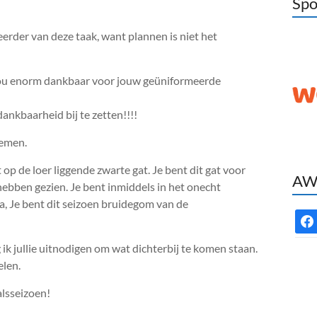
Spo
erder van deze taak, want plannen is niet het
n jou enorm dankbaar voor jouw geüniformeerde
nkbaarheid bij te zetten!!!!
oemen.
op de loer liggende zwarte gat. Je bent dit gat voor
AWC
 hebben gezien. Je bent inmiddels in het onecht
a, Je bent dit seizoen bruidegom van de
face
ik jullie uitnodigen om wat dichterbij te komen staan.
elen.
alsseizoen!