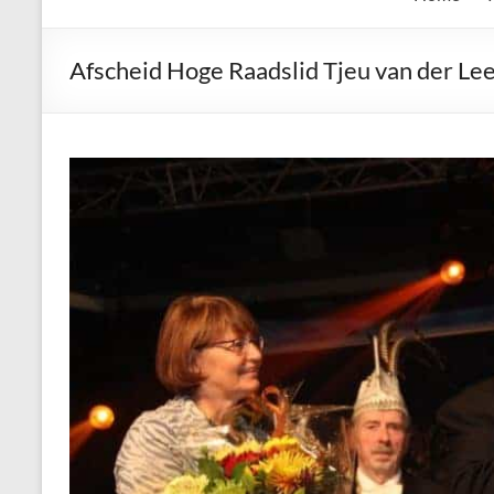
de
Keien
Afscheid Hoge Raadslid Tjeu van der Le
Algemene
Waalrese
Carnavalsvereniging
De
Keien