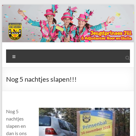
Ga
naar
de
inhoud
AWC
Menu
de
Keien
Nog 5 nachtjes slapen!!!
Algemene
Waalrese
Carnavalsvereniging
De
Nog 5
Keien
nachtjes
slapen en
dan is ons