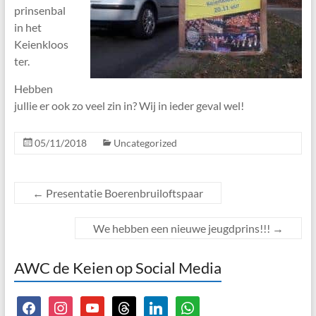
prinsenbal
in het
Keienkloos
ter.
Hebben
jullie er ook zo veel zin in? Wij in ieder geval wel!
05/11/2018
Uncategorized
←
Presentatie Boerenbruiloftspaar
We hebben een nieuwe jeugdprins!!!
→
AWC de Keien op Social Media
facebook
instagram
youtube
threads
linkedin
whatsapp