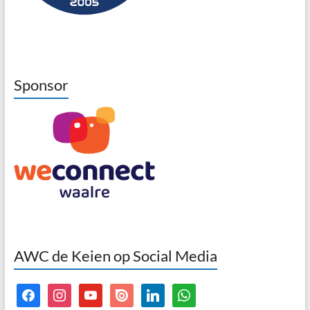
Sponsor
AWC de Keien op Social Media
facebook
instagram
youtube
issuu
linkedin
whatsapp