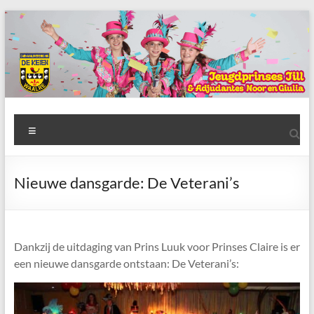
Ga
naar
de
inhoud
AWC
Menu
de
Keien
Nieuwe dansgarde: De Veterani’s
Algemene
Waalrese
Carnavalsvereniging
Dankzij de uitdaging van Prins Luuk voor Prinses Claire is er
De
een nieuwe dansgarde ontstaan: De Veterani’s:
Keien