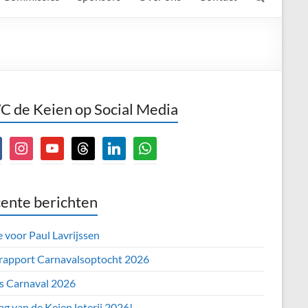
 de Keien op Social Media
book
instagram
youtube
threads
linkedin
whatsapp
ente berichten
e voor Paul Lavrijssen
 rapport Carnavalsoptocht 2026
’s Carnaval 2026
ag van de Keien loterij 2026!