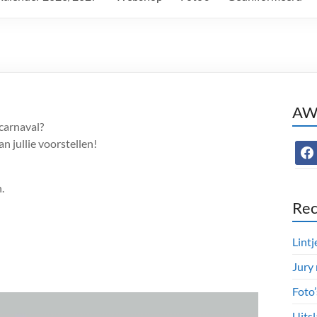
AWC
carnaval?
 jullie voorstellen!
face
.
Rec
Lintj
Jury
Foto
Uitsl