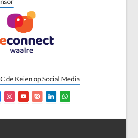
nsor
 de Keien op Social Media
book
instagram
youtube
issuu
linkedin
whatsapp