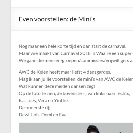
de
Keien
Even voorstellen: de Mini’s
Algemene
Waalrese
Carnavalsvereniging
Nog maar een hele korte tijd en dan start de carnaval.
De
Maar wie maakt van Carnaval 2018 in Waalre een super 
Keien
We gaan die mensen/groepen/commissies/vrijwilligers aan
AWC de Keien heeft maar liefst 4 dansgardes.
Mag ik aan jullie voorstellen, de mini’s van AWC de Keien
Wat kunnen deze meiden dansen zeg!
Op de foto te zien, de bovenste rij van links naar rechts;
Isa, Loes, Vera en Yinthe.
De onderste rij;
Dewi, Lois, Demi en Eva.