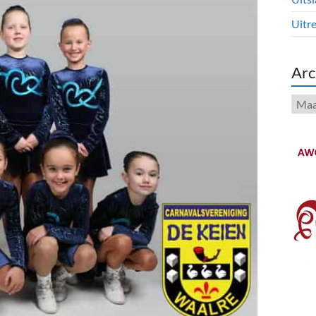
Uitre
Arc
Arch