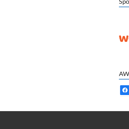
Spo
AWC
face