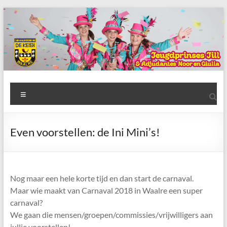
Ga
naar
de
inhoud
AWC
Menu
de
Keien
Even voorstellen: de Ini Mini’s!
Algemene
Waalrese
Carnavalsvereniging
Nog maar een hele korte tijd en dan start de carnaval.
De
Maar wie maakt van Carnaval 2018 in Waalre een super
Keien
carnaval?
We gaan die mensen/groepen/commissies/vrijwilligers aan
jullie voorstellen!