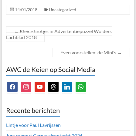
14/01/2018
Uncategorized
←
Kleine foutjes in Advertentiepuzzel Wolders
Lachblad 2018
Even voorstellen: de Mini’s
→
AWC de Keien op Social Media
facebook
instagram
youtube
threads
linkedin
whatsapp
Recente berichten
Lintje voor Paul Lavrijssen
Jury rapport Carnavalsoptocht 2026