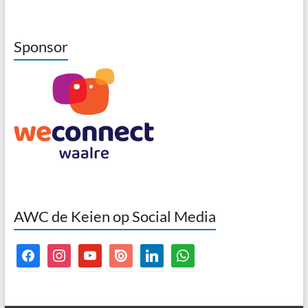
Sponsor
AWC de Keien op Social Media
facebook
instagram
youtube
issuu
linkedin
whatsapp