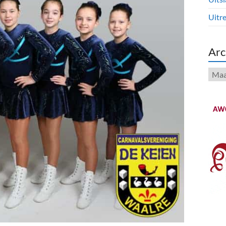
Uitre
Arc
Arch