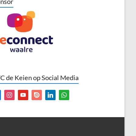
nsor
 de Keien op Social Media
book
instagram
youtube
issuu
linkedin
whatsapp