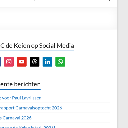
 de Keien op Social Media
book
instagram
youtube
threads
linkedin
whatsapp
ente berichten
e voor Paul Lavrijssen
 rapport Carnavalsoptocht 2026
’s Carnaval 2026
ag van de Keien loterij 2026!