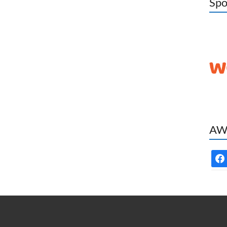
Spo
AWC
face