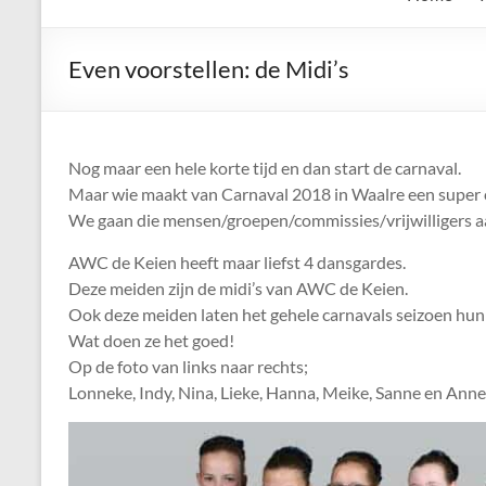
de
Keien
Even voorstellen: de Midi’s
Algemene
Waalrese
Carnavalsvereniging
Nog maar een hele korte tijd en dan start de carnaval.
De
Maar wie maakt van Carnaval 2018 in Waalre een super 
Keien
We gaan die mensen/groepen/commissies/vrijwilligers aan
AWC de Keien heeft maar liefst 4 dansgardes.
Deze meiden zijn de midi’s van AWC de Keien.
Ook deze meiden laten het gehele carnavals seizoen hun 
Wat doen ze het goed!
Op de foto van links naar rechts;
Lonneke, Indy, Nina, Lieke, Hanna, Meike, Sanne en Anne