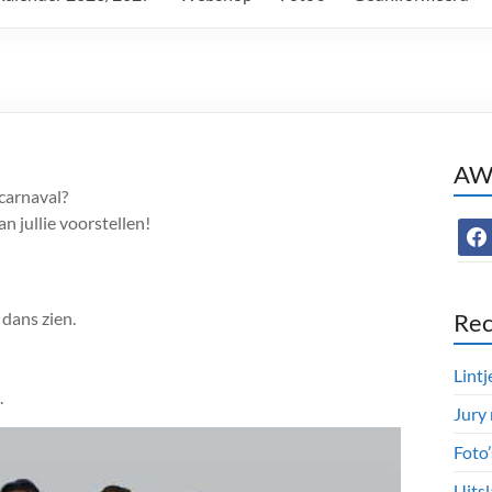
AWC
carnaval?
 jullie voorstellen!
face
dans zien.
Rec
Lintj
.
Jury
Foto
Uitsl