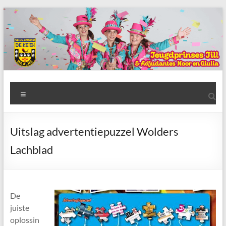
Ga
naar
de
inhoud
AWC
Menu
de
Keien
Uitslag advertentiepuzzel Wolders
Algemene
Lachblad
Waalrese
Carnavalsvereniging
De
Keien
De
juiste
oplossin