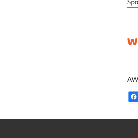
Spo
AWC
face