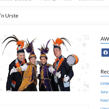
’n Urste
AWC
face
Rec
Lintj
Jury
Foto
Uitsl