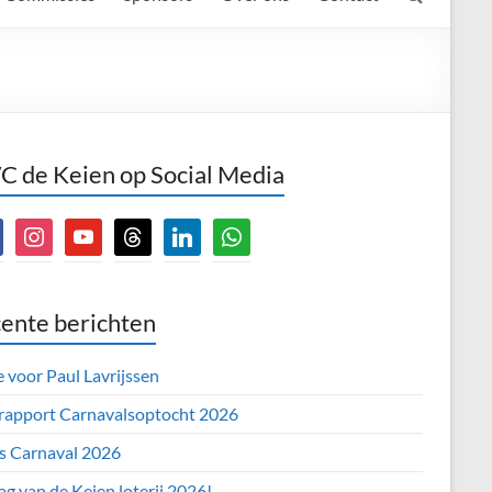
 de Keien op Social Media
book
instagram
youtube
threads
linkedin
whatsapp
ente berichten
e voor Paul Lavrijssen
 rapport Carnavalsoptocht 2026
’s Carnaval 2026
ag van de Keien loterij 2026!