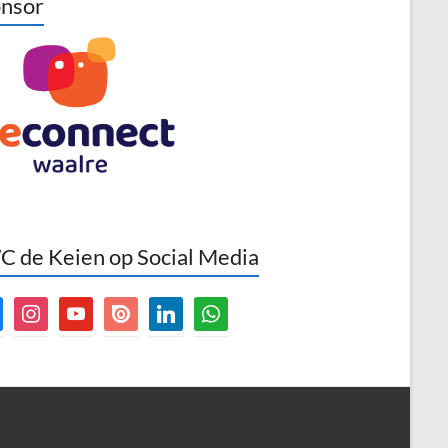
nsor
 de Keien op Social Media
book
instagram
youtube
issuu
linkedin
whatsapp