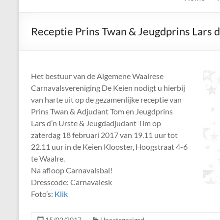
de
Keien
Receptie Prins Twan & Jeugdprins Lars d
Algemene
Waalrese
Carnavalsvereniging
Het bestuur van de Algemene Waalrese
De
Carnavalsvereniging De Keien nodigt u hierbij
Keien
van harte uit op de gezamenlijke receptie van
Prins Twan & Adjudant Tom en Jeugdprins
Lars d’n Urste & Jeugdadjudant Tim op
zaterdag 18 februari 2017 van 19.11 uur tot
22.11 uur in de Keien Klooster, Hoogstraat 4-6
te Waalre.
Na afloop Carnavalsbal!
Dresscode: Carnavalesk
Foto’s:
Klik
15/02/2017
Uncategorized