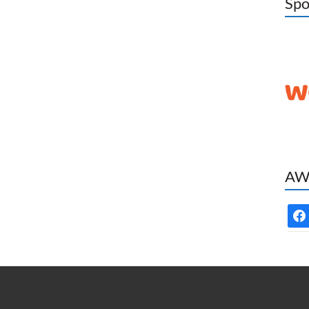
Spo
AWC
face