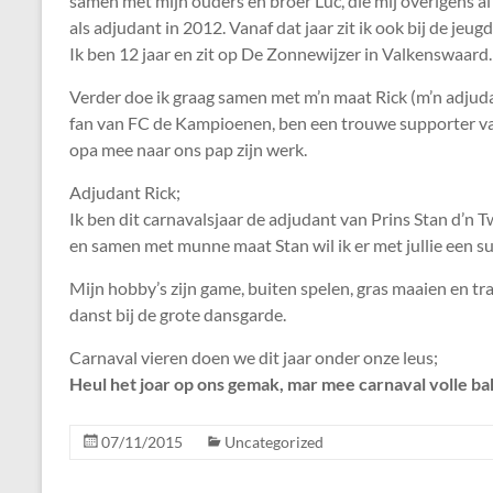
samen met mijn ouders en broer Luc, die mij overigens a
als adjudant in 2012. Vanaf dat jaar zit ik ook bij de jeug
Ik ben 12 jaar en zit op De Zonnewijzer in Valkenswaard.
Verder doe ik graag samen met m’n maat Rick (m’n adjud
fan van FC de Kampioenen, ben een trouwe supporter van 
opa mee naar ons pap zijn werk.
Adjudant Rick;
Ik ben dit carnavalsjaar de adjudant van Prins Stan d’n T
en samen met munne maat Stan wil ik er met jullie een s
Mijn hobby’s zijn game, buiten spelen, gras maaien en tr
danst bij de grote dansgarde.
Carnaval vieren doen we dit jaar onder onze leus;
Heul het joar op ons gemak, mar mee carnaval volle bak
07/11/2015
Uncategorized