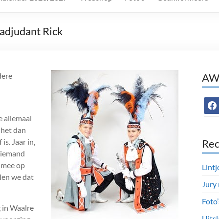
 adjudant Rick
dere
AWC
face
ie allemaal
s het dan
is. Jaar in,
Rec
n iemand
g mee op
Lintj
llen we dat
Jury
Foto
g in Waalre
Uitsl