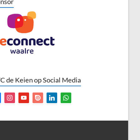
nsor
 de Keien op Social Media
book
instagram
youtube
issuu
linkedin
whatsapp