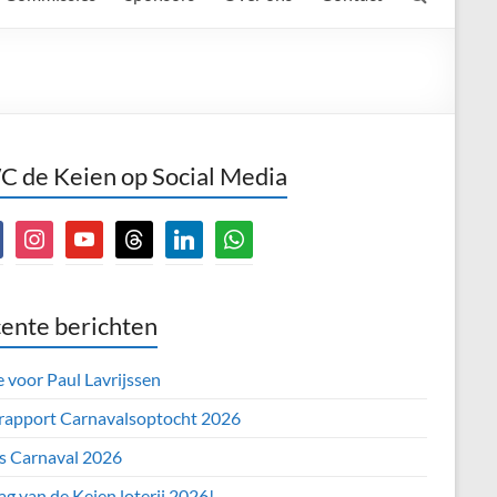
 de Keien op Social Media
book
instagram
youtube
threads
linkedin
whatsapp
ente berichten
e voor Paul Lavrijssen
 rapport Carnavalsoptocht 2026
’s Carnaval 2026
ag van de Keien loterij 2026!