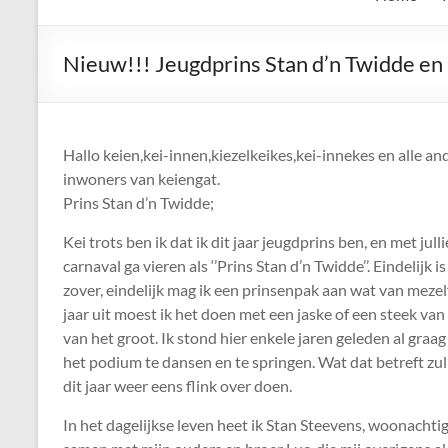
de
Keien
Nieuw!!! Jeugdprins Stan d’n Twidde en
Algemene
Waalrese
Carnavalsvereniging
Hallo keien,kei-innen,kiezelkeikes,kei-innekes en alle an
De
inwoners van keiengat.
Keien
Prins Stan d’n Twidde;
Kei trots ben ik dat ik dit jaar jeugdprins ben, en met jull
carnaval ga vieren als ‘’Prins Stan d’n Twidde’’. Eindelijk i
zover, eindelijk mag ik een prinsenpak aan wat van mezelf 
jaar uit moest ik het doen met een jaske of een steek va
van het groot. Ik stond hier enkele jaren geleden al graa
het podium te dansen en te springen. Wat dat betreft zu
dit jaar weer eens flink over doen.
In het dagelijkse leven heet ik Stan Steevens, woonachti