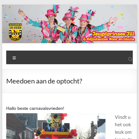
Ga
naar
de
inhoud
AWC
Menu
de
Keien
Meedoen aan de optocht?
Algemene
Waalrese
Carnavalsvereniging
Hallo beste carnavalsvrieden!
De
Vindt u
Keien
het ook
leuk om