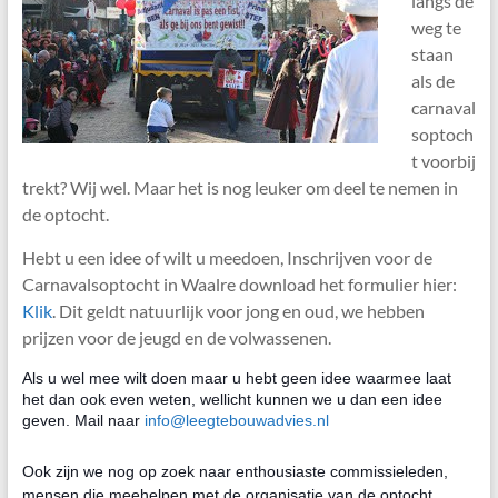
langs de
weg te
staan
als de
carnaval
soptoch
t voorbij
trekt? Wij wel. Maar het is nog leuker om deel te nemen in
de optocht.
Hebt u een idee of wilt u meedoen, Inschrijven voor de
Carnavalsoptocht in Waalre download het formulier hier:
Klik
. Dit geldt natuurlijk voor jong en oud, we hebben
prijzen voor de jeugd en de volwassenen.
Als u wel mee wilt doen maar u hebt geen idee waarmee laat
het dan ook even weten, wellicht kunnen we u dan een idee
geven. Mail naar
info@leegtebouwadvies.nl
Ook zijn we nog op zoek naar enthousiaste commissieleden,
mensen die meehelpen met de organisatie van de optocht.