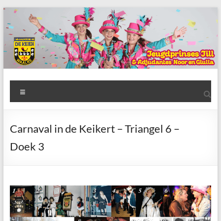
Ga
naar
de
inhoud
AWC
Menu
de
Keien
Carnaval in de Keikert – Triangel 6 –
Algemene
Doek 3
Waalrese
Carnavalsvereniging
De
Keien