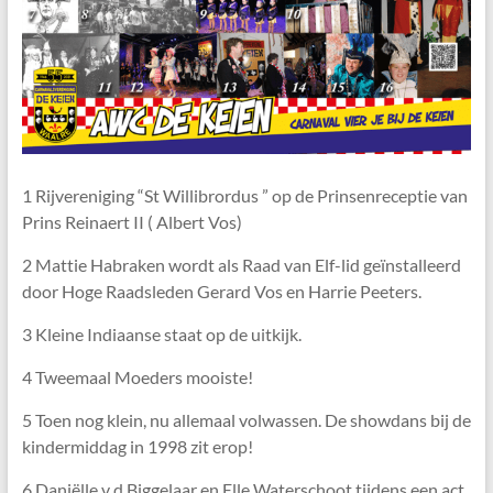
1 Rijvereniging “St Willibrordus ” op de Prinsenreceptie van
Prins Reinaert II ( Albert Vos)
2 Mattie Habraken wordt als Raad van Elf-lid geïnstalleerd
door Hoge Raadsleden Gerard Vos en Harrie Peeters.
3 Kleine Indiaanse staat op de uitkijk.
4 Tweemaal Moeders mooiste!
5 Toen nog klein, nu allemaal volwassen. De showdans bij de
kindermiddag in 1998 zit erop!
6 Daniëlle v d Biggelaar en Elle Waterschoot tijdens een act