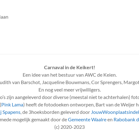
laan
Carnaval in de Keikert!
Een idee van het bestuur van AWC de Keien.
udith van Barschot, Jacqueline Bouwmans, Cor Sprengers, Margot
En nog veel meer vrijwilligers.
to’s zijn aangeleverd door diverse (meestal niet te achterhalen) fot
(
Pink Lama
) heeft de fotodoeken ontworpen, Bart van de Weijer h
j Spapens
, de 3hoeksborden geleverd door
JouwWoonplaatsindeP
e mede mogelijk gemaakt door de
Gemeente Waalre
en
Rabobank 
(c) 2020-2023