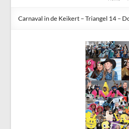
de
Keien
Carnaval in de Keikert – Triangel 14 – D
Algemene
Waalrese
Carnavalsvereniging
De
Keien