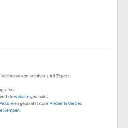
 Verhoeven en archivaris Ad Zegers
ografen.
eeft de
website
gemaakt.
icture
en geplaatst door
Plezier & Vertier
.
de Kempen
.