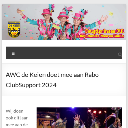
Ga
naar
de
inhoud
AWC
Menu
de
Keien
AWC de Keien doet mee aan Rabo
Algemene
ClubSupport 2024
Waalrese
Carnavalsvereniging
De
Keien
Wij doen
ook dit jaar
mee aan de