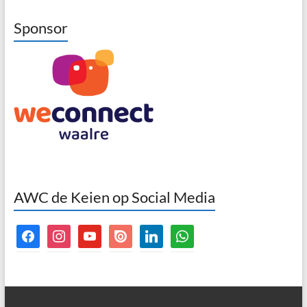
Sponsor
AWC de Keien op Social Media
facebook
instagram
youtube
issuu
linkedin
whatsapp