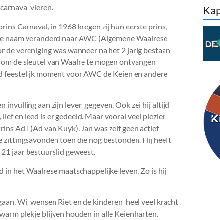
carnaval vieren.
Kap
rins Carnaval, in 1968 kregen zij hun eerste prins,
e de naam veranderd naar AWC (Algemene Waalrese
r de vereniging was wanneer na het 2 jarig bestaan
 om de sleutel van Waalre te mogen ontvangen
rend feestelijk moment voor AWC de Keien en andere
invulling aan zijn leven gegeven. Ook zei hij altijd
ief en leed is er gedeeld. Maar vooral veel plezier
ins Ad I (Ad van Kuyk). Jan was zelf geen actief
e zittingsavonden toen die nog bestonden. Hij heeft
s 21 jaar bestuurslid geweest.
 in het Waalrese maatschappelijke leven. Zo is hij
aan. Wij wensen Riet en de kinderen heel veel kracht
n warm plekje blijven houden in alle Keienharten.