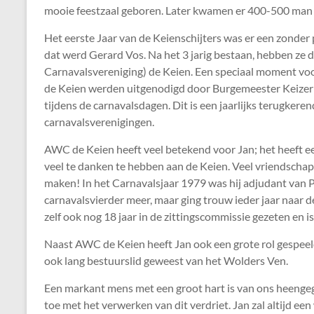
mooie feestzaal geboren. Later kwamen er 400-500 man 
Het eerste Jaar van de Keienschijters was er een zonder p
dat werd Gerard Vos. Na het 3 jarig bestaan, hebben z
Carnavalsvereniging) de Keien. Een speciaal moment voo
de Keien werden uitgenodigd door Burgemeester Keizer
tijdens de carnavalsdagen. Dit is een jaarlijks terugke
carnavalsverenigingen.
AWC de Keien heeft veel betekend voor Jan; het heeft een 
veel te danken te hebben aan de Keien. Veel vriendschap, l
maken! In het Carnavalsjaar 1979 was hij adjudant van Pr
carnavalsvierder meer, maar ging trouw ieder jaar naar d
zelf ook nog 18 jaar in de zittingscommissie gezeten en i
Naast AWC de Keien heeft Jan ook een grote rol gespeeld
ook lang bestuurslid geweest van het Wolders Ven.
Een markant mens met een groot hart is van ons heengeg
toe met het verwerken van dit verdriet. Jan zal altijd ee