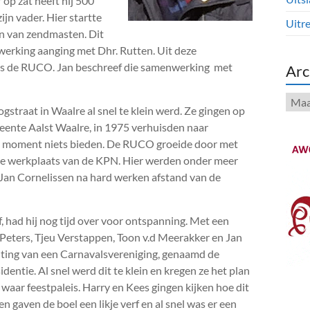
op zat heeft hij 500
n vader. Hier startte
Uitre
ken van zendmasten. Dit
nwerking aanging met Dhr. Rutten. Uit deze
als de RUCO. Jan beschreef die samenwerking met
Arc
Arch
traat in Waalre al snel te klein werd. Ze gingen op
meente Aalst Waalre, in 1975 verhuisden naar
t moment niets bieden. De RUCO groeide door met
ale werkplaats van de KPN. Hier werden onder meer
Jan Cornelissen na hard werken afstand van de
, had hij nog tijd over voor ontspanning. Met een
 Peters, Tjeu Verstappen, Toon v.d Meerakker en Jan
chting van een Carnavalsvereniging, genaamd de
dentie. Al snel werd dit te klein en kregen ze het plan
ar feestpaleis. Harry en Kees gingen kijken hoe dit
 gaven de boel een likje verf en al snel was er een