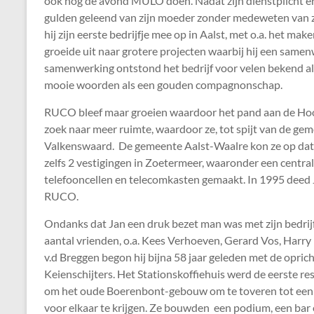
ook nog de avond MULO doen. Nadat zijn dienstplicht er 
gulden geleend van zijn moeder zonder medeweten van zij
hij zijn eerste bedrijfje mee op in Aalst, met o.a. het ma
groeide uit naar grotere projecten waarbij hij een same
samenwerking ontstond het bedrijf voor velen bekend 
mooie woorden als een gouden compagnonschap.
RUCO bleef maar groeien waardoor het pand aan de Hoogs
zoek naar meer ruimte, waardoor ze, tot spijt van de ge
Valkenswaard. De gemeente Aalst-Waalre kon ze op da
zelfs 2 vestigingen in Zoetermeer, waaronder een centr
telefooncellen en telecomkasten gemaakt. In 1995 deed 
RUCO.
Ondanks dat Jan een druk bezet man was met zijn bedrijf
aantal vrienden, o.a. Kees Verhoeven, Gerard Vos, Harry
v.d Breggen begon hij bijna 58 jaar geleden met de opri
Keienschijters. Het Stationskoffiehuis werd de eerste resi
om het oude Boerenbont-gebouw om te toveren tot een wa
voor elkaar te krijgen. Ze bouwden een podium, een bar en