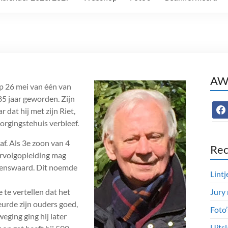
AWC
op 26 mei van één van
85 jaar geworden. Zijn
face
 dat hij met zijn Riet,
orgingstehuis verbleef.
af. Als 3e zoon van 4
Rec
vervolgopleiding mag
lkenswaard. Dit noemde
Lintj
 te vertellen dat het
Jury
keurde zijn ouders goed,
Foto
weging ging hij later
Uitsl