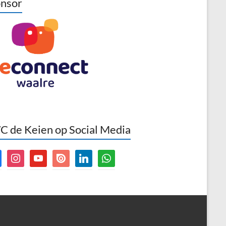
nsor
 de Keien op Social Media
book
instagram
youtube
issuu
linkedin
whatsapp