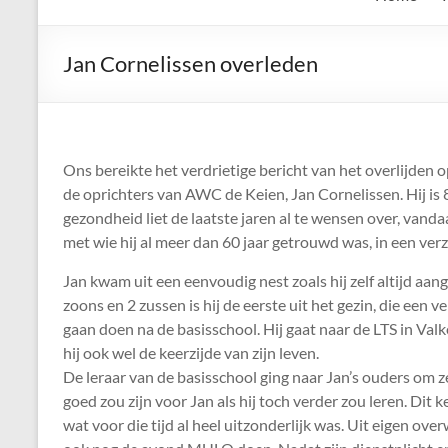
de
Keien
Jan Cornelissen overleden
Algemene
Waalrese
Carnavalsvereniging
Ons bereikte het verdrietige bericht van het overlijden 
De
de oprichters van AWC de Keien, Jan Cornelissen. Hij is 
Keien
gezondheid liet de laatste jaren al te wensen over, vandaar
met wie hij al meer dan 60 jaar getrouwd was, in een verz
Jan kwam uit een eenvoudig nest zoals hij zelf altijd aang
zoons en 2 zussen is hij de eerste uit het gezin, die een 
gaan doen na de basisschool. Hij gaat naar de LTS in Va
hij ook wel de keerzijde van zijn leven.
De leraar van de basisschool ging naar Jan’s ouders om ze
goed zou zijn voor Jan als hij toch verder zou leren. Dit 
wat voor die tijd al heel uitzonderlijk was. Uit eigen over