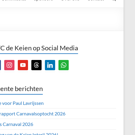
 de Keien op Social Media
book
instagram
youtube
threads
linkedin
whatsapp
ente berichten
e voor Paul Lavrijssen
 rapport Carnavalsoptocht 2026
’s Carnaval 2026
ag van de Keien loterij 2026!