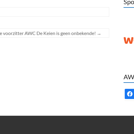
Spo
 voorzitter AWC De Keien is geen onbekende!
→
AWC
face