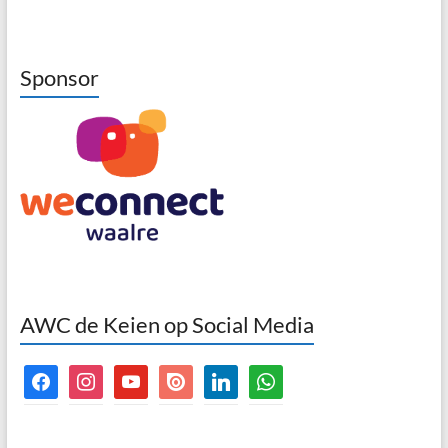
Sponsor
AWC de Keien op Social Media
facebook
instagram
youtube
issuu
linkedin
whatsapp