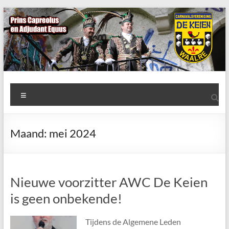
Ga
naar
de
inhoud
AWC
Menu
de
Keien
Maand:
mei 2024
Algemene
Waalrese
Carnavalsvereniging
Nieuwe voorzitter AWC De Keien
De
Keien
is geen onbekende!
Tijdens de Algemene Leden