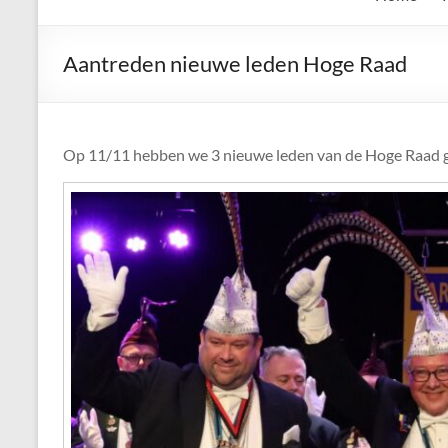
de
Keien
Aantreden nieuwe leden Hoge Raad
Algemene
Waalrese
Carnavalsvereniging
Op 11/11 hebben we 3 nieuwe leden van de Hoge Raad geïns
De
Keien