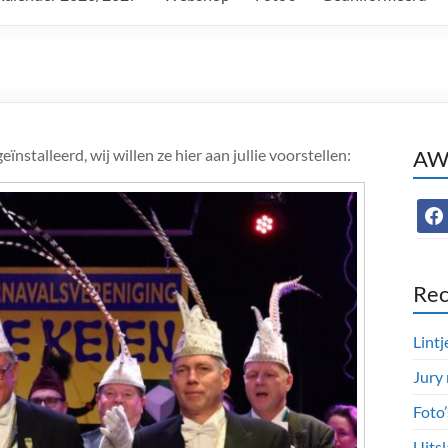
talleerd, wij willen ze hier aan jullie voorstellen:
AWC
face
Rec
Lintj
Jury
Foto
Uitsl