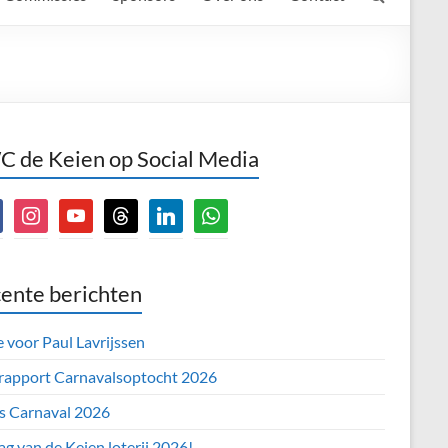
 de Keien op Social Media
book
instagram
youtube
threads
linkedin
whatsapp
ente berichten
e voor Paul Lavrijssen
 rapport Carnavalsoptocht 2026
’s Carnaval 2026
ag van de Keien loterij 2026!