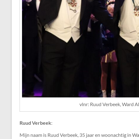
vlnr: Ruud Verbeek, Ward Al
Ruud Verbeek
:
Mijn naam is Ruud Verbeek, 35 jaar en woonachtig in Waal