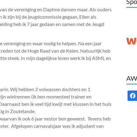
Spo
 van de vereniging en Daphne dansen maar. Als ouders
 ik zijn bij de jeugdcommissie gegaan, Ellen als
leiding heb ik 7 jaar gedaan en samen met de Jeugd
e vereniging en waar nodig te helpen. Na een jaar
etreden tot de Hoge Raad van de Keien. Natuurlijk heb
witte steek. In mijn dagelijkse leven werk ik bij ASML en
AWC
Karin. Wij hebben 2 volwassen dochters en 1
face
zijn wielrennen (ik ben momenteel trainer en
arnaast ben ik veel tijd kwijt met klussen in het huis
ig in Zoutelande.
 waarvan ik ook 6 jaar nestor ben geweest. Tevens heb
er. Afgelopen carnavalsjaar was ik adjudant van