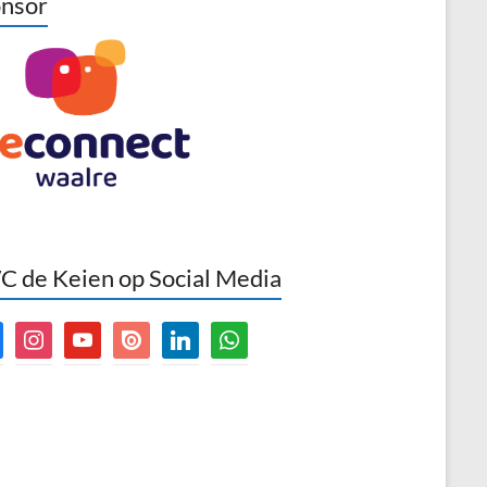
nsor
 de Keien op Social Media
book
instagram
youtube
issuu
linkedin
whatsapp