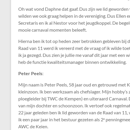
Oh wat vond Daphne dat gaaf. Dus zijn we lid geworden
wilden we ook graag helpen in de vereniging. Dus Ellen en
Secretaris en ik al Nestor voor het jeugdkoppel. De bege
mooie carnaval momenten beleeft.
Hierna ben ik tot op heden zeer betrokken gebleven bij d
Raad van 11 werd ik vereerd met de vraag of ik wilde to
ik ja gezegd. Dus zien je jullie me vanaf dit jaar met een 
heb de functie kwaliteitsmanager binnen ontwikkeling.
Peter Peels
:
Mijn naam is Peter Peels, 58 jaar oud en getrouwd met 
kleinzoon. Ik ben werkzaam als chefslager. Mijn hobby’s 
ploegleider bij TWC de Kempen) en uiteraard Carnaval. Da
van mijn dochter en schoonzoon. Ik vertoef ook regelmat
22 jaar geleden ben ik lid geworden van de Raad van 11,
ik een paar jaar in het bestuur gezeten als 2
penningmeest
e
AWC de Keien.