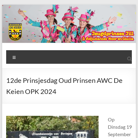
Ga
naar
de
inhoud
AWC
Menu
de
Keien
12de Prinsjesdag Oud Prinsen AWC De
Algemene
Keien OPK 2024
Waalrese
Carnavalsvereniging
De
Keien
Op
Dinsdag 19
September