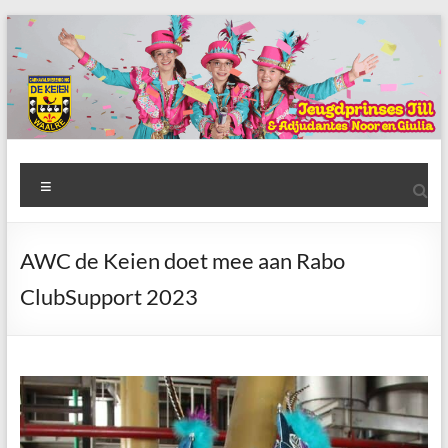
Ga
naar
de
inhoud
AWC
Menu
de
Keien
AWC de Keien doet mee aan Rabo
Algemene
ClubSupport 2023
Waalrese
Carnavalsvereniging
De
Keien