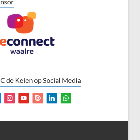
nsor
 de Keien op Social Media
book
instagram
youtube
issuu
linkedin
whatsapp