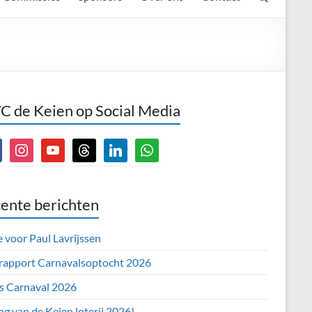
 de Keien op Social Media
book
instagram
youtube
threads
linkedin
whatsapp
ente berichten
e voor Paul Lavrijssen
 rapport Carnavalsoptocht 2026
’s Carnaval 2026
ag van de Keien loterij 2026!