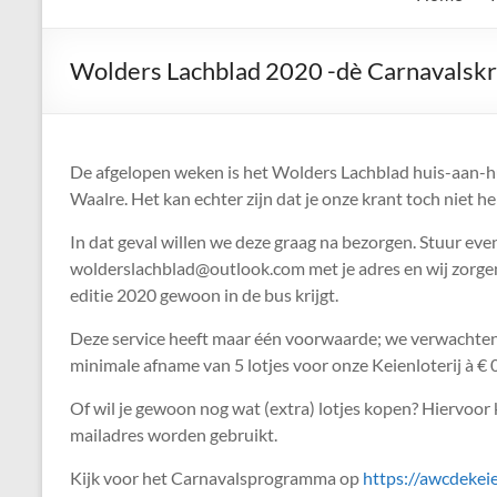
de
Keien
Wolders Lachblad 2020 -dè Carnavalskra
Algemene
Waalrese
Carnavalsvereniging
De afgelopen weken is het Wolders Lachblad huis-aan-h
De
Waalre. Het kan echter zijn dat je onze krant toch niet h
Keien
In dat geval willen we deze graag na bezorgen. Stuur eve
wolderslachblad@outlook.com met je adres en wij zorgen
editie 2020 gewoon in de bus krijgt.
Deze service heeft maar één voorwaarde; we verwachten
minimale afname van 5 lotjes voor onze Keienloterij à € 0
Of wil je gewoon nog wat (extra) lotjes kopen? Hiervoor 
mailadres worden gebruikt.
Kijk voor het Carnavalsprogramma op
https://awcdekeie