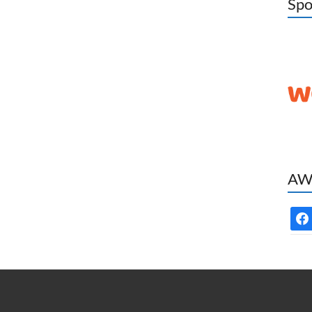
Spo
AWC
face