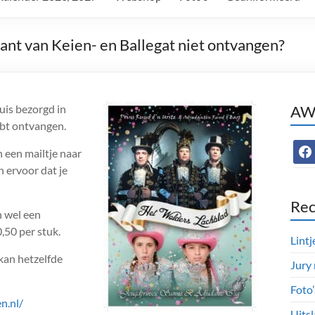
nt van Keien- en Ballegat niet ontvangen?
uis bezorgd in
AWC
ebt ontvangen.
face
n een mailtje naar
 ervoor dat je
Rec
 wel een
,50 per stuk.
Lintj
kan hetzelfde
Jury
Foto
n.nl/
Uitsl