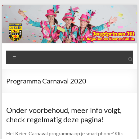
Ga
naar
de
inhoud
AWC
Menu
de
Keien
Programma Carnaval 2020
Algemene
Waalrese
Carnavalsvereniging
Onder voorbehoud, meer info volgt,
De
check regelmatig deze pagina!
Keien
Het Keien Carnaval programma op je smartphone? Klik