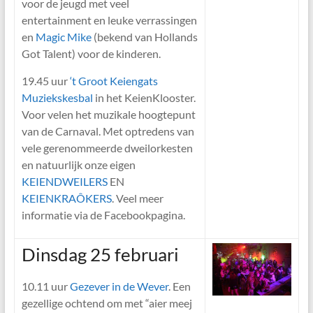
voor de jeugd met veel
entertainment en leuke verrassingen
en
Magic Mike
(bekend van Hollands
Got Talent) voor de kinderen.
19.45 uur
‘t Groot Keiengats
Muziekskesbal
in het KeienKlooster.
Voor velen het muzikale hoogtepunt
van de Carnaval. Met optredens van
vele gerenommeerde dweilorkesten
en natuurlijk onze eigen
KEIENDWEILERS
EN
KEIENKRAÔKERS
. Veel meer
informatie via de Facebookpagina.
Dinsdag 25 februari
10.11 uur
Gezever in de Wever
. Een
gezellige ochtend om met “aier meej