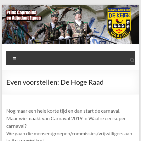
Ga
naar
de
inhoud
AWC
Menu
de
Keien
Even voorstellen: De Hoge Raad
Algemene
Waalrese
Carnavalsvereniging
Nog maar een hele korte tijd en dan start de carnaval.
De
Maar wie maakt van Carnaval 2019 in Waalre een super
Keien
carnaval?
We gaan die mensen/groepen/commissies/vrijwilligers aan
jullie voorstellen!