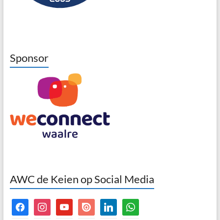
Sponsor
AWC de Keien op Social Media
facebook
instagram
youtube
issuu
linkedin
whatsapp