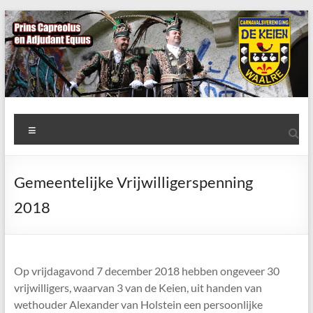
Ga
naar
de
inhoud
AWC
Menu
de
Keien
Gemeentelijke Vrijwilligerspenning
Algemene
2018
Waalrese
Carnavalsvereniging
De
Keien
Op vrijdagavond 7 december 2018 hebben ongeveer 30
vrijwilligers, waarvan 3 van de Keien, uit handen van
wethouder Alexander van Holstein een persoonlijke