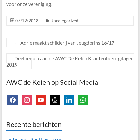
voor onze vereniging!
07/12/2018
Uncategorized
←
Adrie maakt schilderij van Jeugdprins 16/17
Deelnemen aan de AWC De Keien Krantenbezorgdagen
2019
→
AWC de Keien op Social Media
facebook
instagram
youtube
threads
linkedin
whatsapp
Recente berichten
Lintje voor Paul Lavrijssen