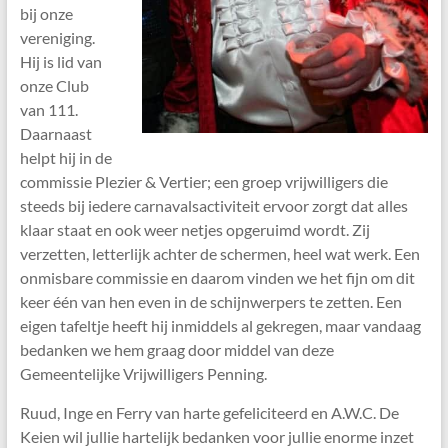
bij onze
vereniging.
Hij is lid van
onze Club
van 111.
Daarnaast
helpt hij in de
commissie Plezier & Vertier; een groep vrijwilligers die
steeds bij iedere carnavalsactiviteit ervoor zorgt dat alles
klaar staat en ook weer netjes opgeruimd wordt. Zij
verzetten, letterlijk achter de schermen, heel wat werk. Een
onmisbare commissie en daarom vinden we het fijn om dit
keer één van hen even in de schijnwerpers te zetten. Een
eigen tafeltje heeft hij inmiddels al gekregen, maar vandaag
bedanken we hem graag door middel van deze
Gemeentelijke Vrijwilligers Penning.
Ruud, Inge en Ferry van harte gefeliciteerd en A.W.C. De
Keien wil jullie hartelijk bedanken voor jullie enorme inzet