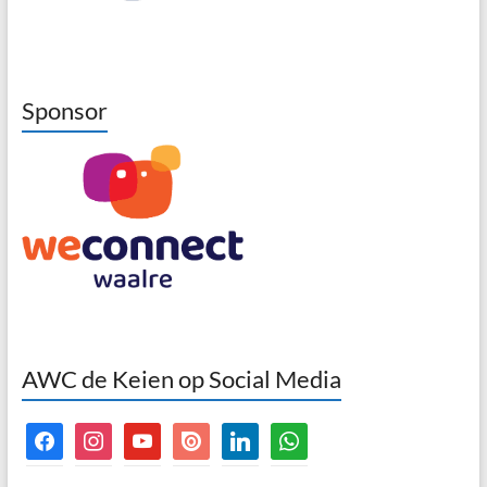
Sponsor
AWC de Keien op Social Media
facebook
instagram
youtube
issuu
linkedin
whatsapp