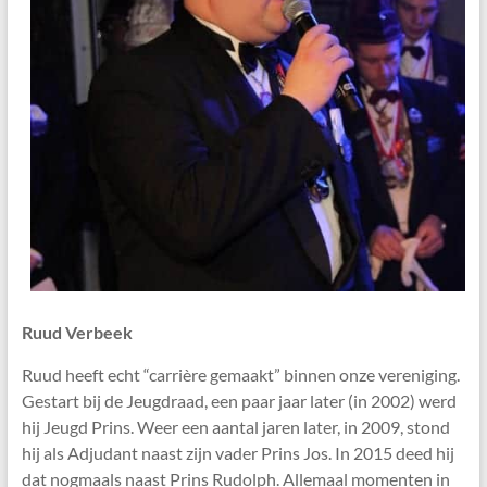
Ruud Verbeek
Ruud heeft echt “carrière gemaakt” binnen onze vereniging.
Gestart bij de Jeugdraad, een paar jaar later (in 2002) werd
hij Jeugd Prins. Weer een aantal jaren later, in 2009, stond
hij als Adjudant naast zijn vader Prins Jos. In 2015 deed hij
dat nogmaals naast Prins Rudolph. Allemaal momenten in