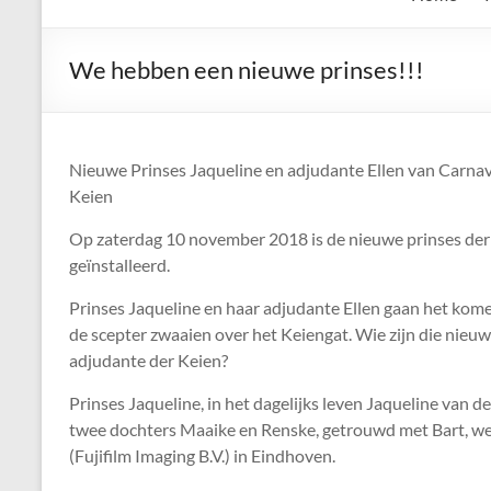
de
Keien
We hebben een nieuwe prinses!!!
Algemene
Waalrese
Carnavalsvereniging
Nieuwe Prinses Jaqueline en adjudante Ellen van Carnav
De
Keien
Keien
Op zaterdag 10 november 2018 is de nieuwe prinses der
geïnstalleerd.
Prinses Jaqueline en haar adjudante Ellen gaan het kom
de scepter zwaaien over het Keiengat. Wie zijn die nieuw
adjudante der Keien?
Prinses Jaqueline, in het dagelijks leven Jaqueline van d
twee dochters Maaike en Renske, getrouwd met Bart, we
(Fujifilm Imaging B.V.) in Eindhoven.