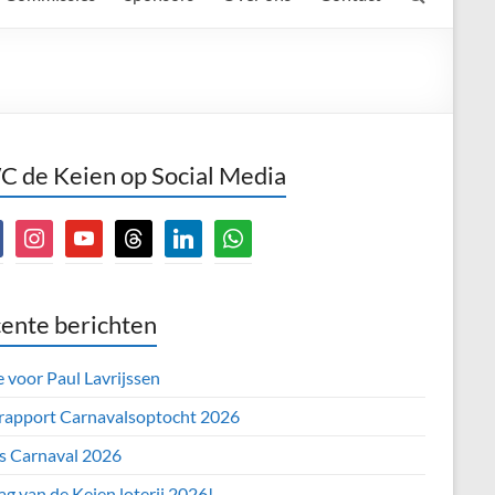
 de Keien op Social Media
book
instagram
youtube
threads
linkedin
whatsapp
ente berichten
e voor Paul Lavrijssen
 rapport Carnavalsoptocht 2026
’s Carnaval 2026
ag van de Keien loterij 2026!