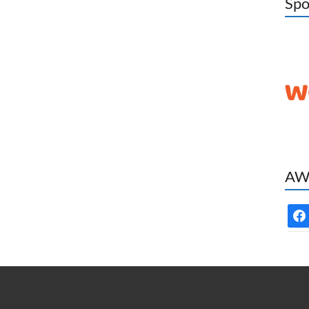
Spo
AWC
face