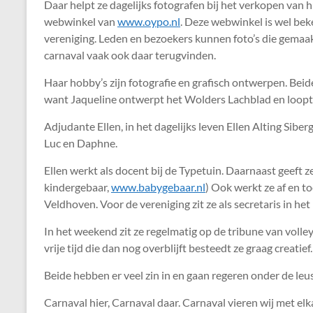
Daar helpt ze dagelijks fotografen bij het verkopen van h
webwinkel van
www.oypo.nl
. Deze webwinkel is wel bek
vereniging. Leden en bezoekers kunnen foto’s die gemaakt
carnaval vaak ook daar terugvinden.
Haar hobby’s zijn fotografie en grafisch ontwerpen. Bei
want Jaqueline ontwerpt het Wolders Lachblad en loopt 
Adjudante Ellen, in het dagelijks leven Ellen Alting Si
Luc en Daphne.
Ellen werkt als docent bij de Typetuin. Daarnaast geeft 
kindergebaar,
www.babygebaar.nl
) Ook werkt ze af en t
Veldhoven. Voor de vereniging zit ze als secretaris in h
In het weekend zit ze regelmatig op de tribune van voll
vrije tijd die dan nog overblijft besteedt ze graag creatief.
Beide hebben er veel zin in en gaan regeren onder de leu
Carnaval hier, Carnaval daar. Carnaval vieren wij met elk