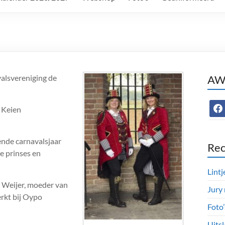
alsvereniging de
AWC
face
 Keien
ende carnavalsjaar
Rec
e prinses en
Lintj
e Weijer, moeder van
Jury
rkt bij Oypo
Foto
Uitsl