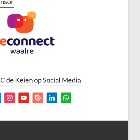
nsor
 de Keien op Social Media
book
instagram
youtube
issuu
linkedin
whatsapp