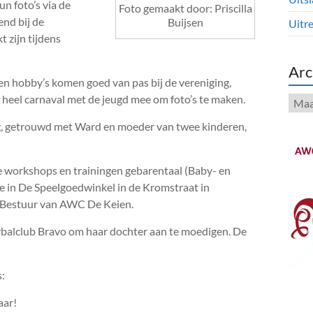
un foto’s via de
Foto gemaakt door: Priscilla
end bij de
Buijsen
Uitre
 zijn tijdens
Arc
den hobby’s komen goed van pas bij de vereniging,
heel carnaval met de jeugd mee om foto’s te maken.
Arch
berg, getrouwd met Ward en moeder van twee kinderen,
ze workshops en trainingen gebarentaal (Baby- en
oe in De Speelgoedwinkel in de Kromstraat in
et Bestuur van AWC De Keien.
eybalclub Bravo om haar dochter aan te moedigen. De
s:
aar!