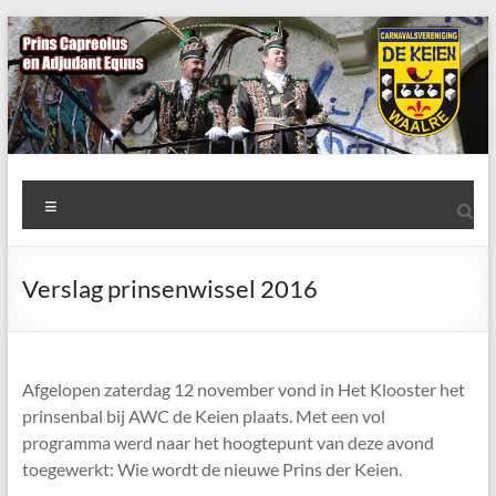
Ga
naar
de
inhoud
AWC
Menu
de
Keien
Verslag prinsenwissel 2016
Algemene
Waalrese
Carnavalsvereniging
Afgelopen zaterdag 12 november vond in Het Klooster het
De
prinsenbal bij AWC de Keien plaats. Met een vol
Keien
programma werd naar het hoogtepunt van deze avond
toegewerkt: Wie wordt de nieuwe Prins der Keien.