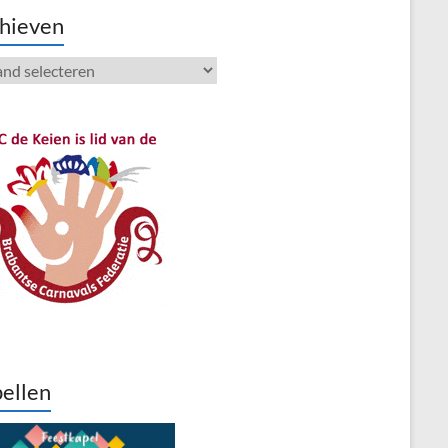
hieven
ieven
ellen