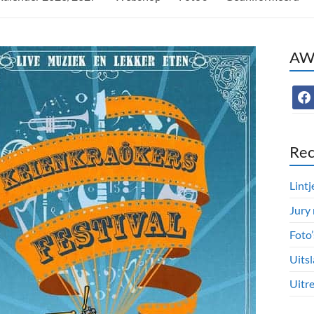
AWC
face
Rec
Lintj
Jury
Foto
Uitsl
Uitre