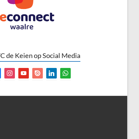
 de Keien op Social Media
book
instagram
youtube
issuu
linkedin
whatsapp