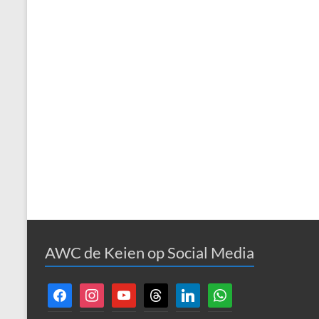
AWC de Keien op Social Media
facebook
instagram
youtube
threads
linkedin
whatsapp