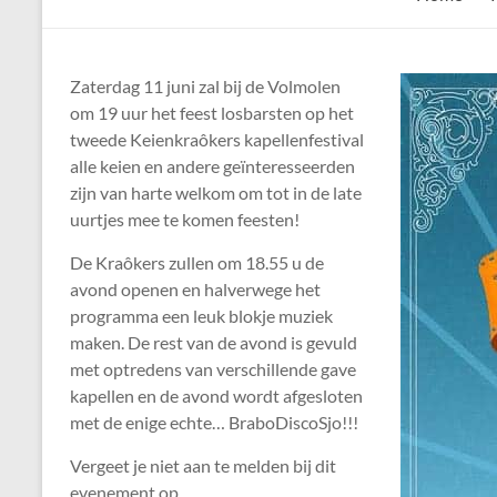
de
Keien
Zaterdag 11 juni zal bij de Volmolen
Algemene
om 19 uur het feest losbarsten op het
Waalrese
tweede Keienkraôkers kapellenfestival
Carnavalsvereniging
alle keien en andere geïnteresseerden
De
zijn van harte welkom om tot in de late
Keien
uurtjes mee te komen feesten!
De Kraôkers zullen om 18.55 u de
avond openen en halverwege het
programma een leuk blokje muziek
maken. De rest van de avond is gevuld
met optredens van verschillende gave
kapellen en de avond wordt afgesloten
met de enige echte… BraboDiscoSjo!!!
Vergeet je niet aan te melden bij dit
evenement op