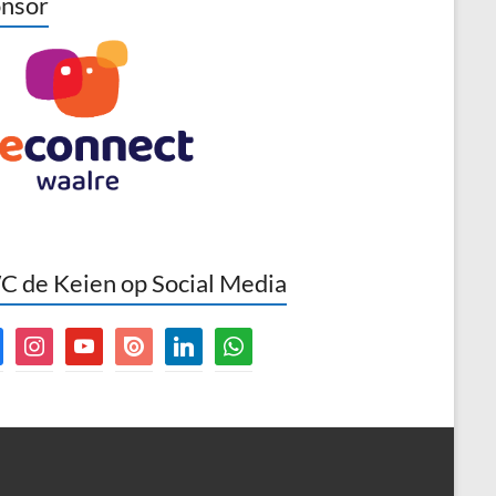
nsor
 de Keien op Social Media
book
instagram
youtube
issuu
linkedin
whatsapp