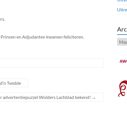
Uitre
rs.
n
Arc
e Prinsen en Adjudanten kwamen feliciteren.
Arch
 d’n Twidde
 advertentiepuzzel Wolders Lachblad bekend!
→