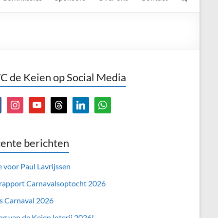
 de Keien op Social Media
book
instagram
youtube
threads
linkedin
whatsapp
ente berichten
e voor Paul Lavrijssen
 rapport Carnavalsoptocht 2026
’s Carnaval 2026
ag van de Keien loterij 2026!