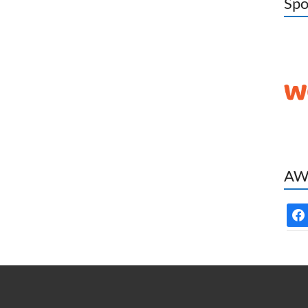
Spo
AWC
face