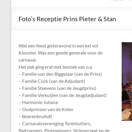
de
Keien
Foto’s Receptie Prins Pieter & Stan
Algemene
Waalrese
Carnavalsvereniging
Wat een feest gisteravond in een kei vol
De
Klooster. Was een goede generale voor de
Keien
carnaval.
Het dak ging eraf met bezoek van o.a.
– Familie van den Biggelaar (van de Prins)
– Familie Cock (van de Adjudant)
– Familie Steevens (van de Jeugdprins)
– Familie Verkuijlen (van de Jeugdadjudant)
– Harmonie Juliana
– Oudprinsen van de Keien
– Boerenbruiloft
– Carnavalsvereniging Torentutters,
Baltrappers, Pintewippers, Striepersgat en de