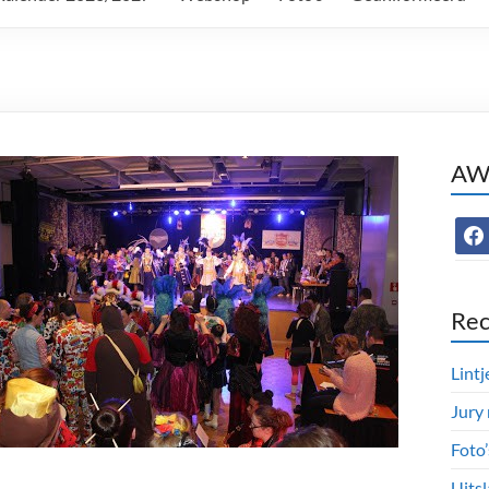
AWC
face
Rec
Lintj
Jury
Foto
Uitsl