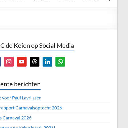
 de Keien op Social Media
book
instagram
youtube
threads
linkedin
whatsapp
ente berichten
e voor Paul Lavrijssen
 rapport Carnavalsoptocht 2026
’s Carnaval 2026
ag van de Keien loterij 2026!