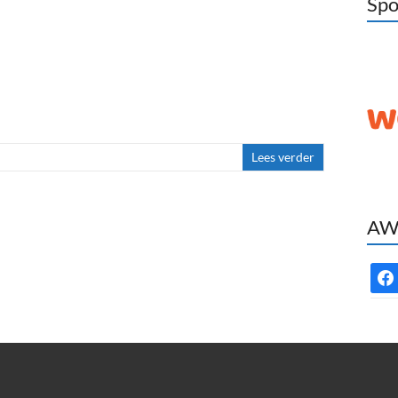
Spo
Lees verder
AWC
face