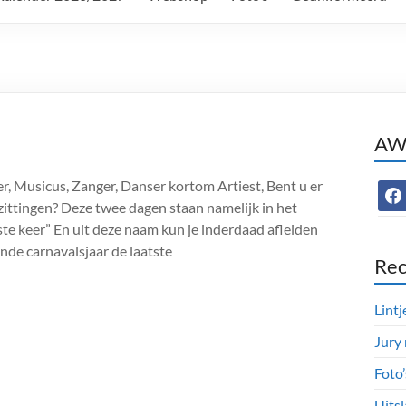
AWC
, Musicus, Zanger, Danser kortom Artiest, Bent u er
face
ittingen? Deze twee dagen staan namelijk in het
ste keer” En uit deze naam kun je inderdaad afleiden
de carnavalsjaar de laatste
Rec
Lintj
Jury
Foto
Uitsl