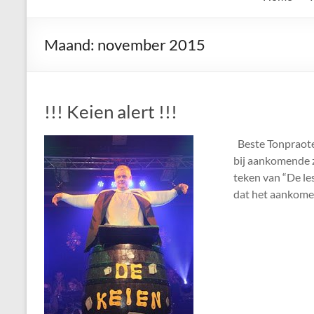
de
Keien
Maand:
november 2015
Algemene
Waalrese
Carnavalsvereniging
!!! Keien alert !!!
De
Keien
Beste Tonpraoter
bij aankomende z
teken van “De le
dat het aankomen