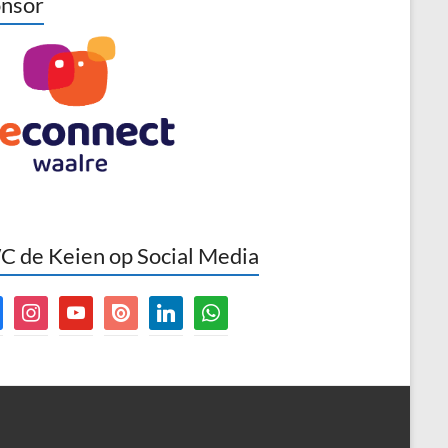
nsor
 de Keien op Social Media
book
instagram
youtube
issuu
linkedin
whatsapp