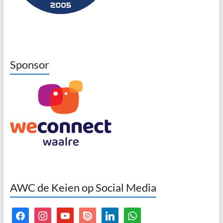
Sponsor
AWC de Keien op Social Media
facebook
instagram
youtube
issuu
linkedin
whatsapp