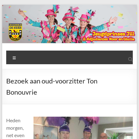
Ga
naar
de
inhoud
AWC
Menu
de
Keien
Bezoek aan oud-voorzitter Ton
Algemene
Bonouvrie
Waalrese
Carnavalsvereniging
De
Keien
Heden
morgen,
net even