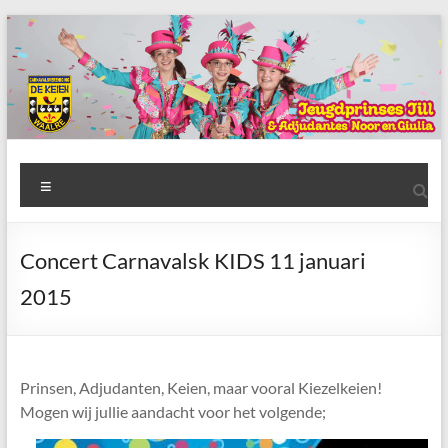
Ga
naar
de
inhoud
AWC
Menu
de
Keien
Concert Carnavalsk KIDS 11 januari
Algemene
2015
Waalrese
Carnavalsvereniging
De
Keien
Prinsen, Adjudanten, Keien, maar vooral Kiezelkeien!
Mogen wij jullie aandacht voor het volgende;