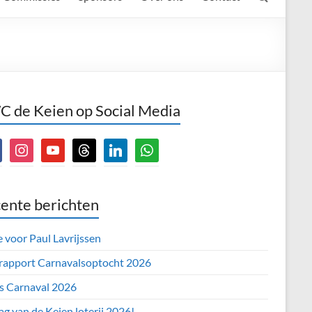
 de Keien op Social Media
book
instagram
youtube
threads
linkedin
whatsapp
ente berichten
e voor Paul Lavrijssen
 rapport Carnavalsoptocht 2026
’s Carnaval 2026
ag van de Keien loterij 2026!