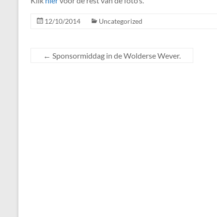
Klik
hier
voor de rest van de foto’s.
12/10/2014
Uncategorized
←
Sponsormiddag in de Wolderse Wever.