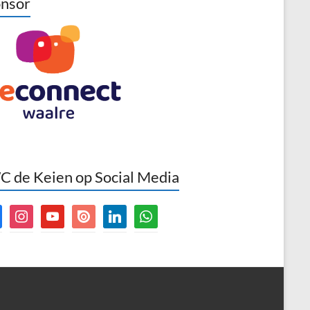
nsor
 de Keien op Social Media
book
instagram
youtube
issuu
linkedin
whatsapp