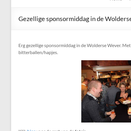
de
Keien
Gezellige sponsormiddag in de Wolder
Algemene
Waalrese
Carnavalsvereniging
Erg gezellige sponsormiddag in de Wolderse Wever. Met e
De
bitterballen/hapjes.
Keien