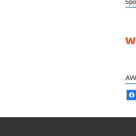
Spo
AWC
face