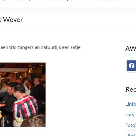
se Wever
en trio zangers en natuurlijk een setje
AWC
face
Rec
Lintj
Jury
Foto
Uitsl