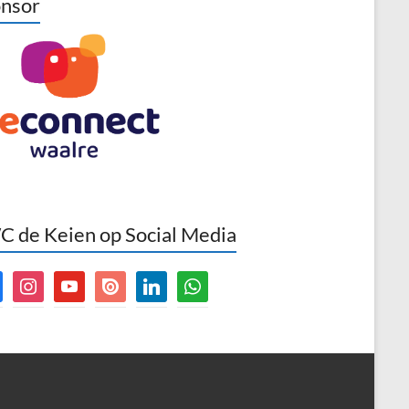
nsor
 de Keien op Social Media
book
instagram
youtube
issuu
linkedin
whatsapp