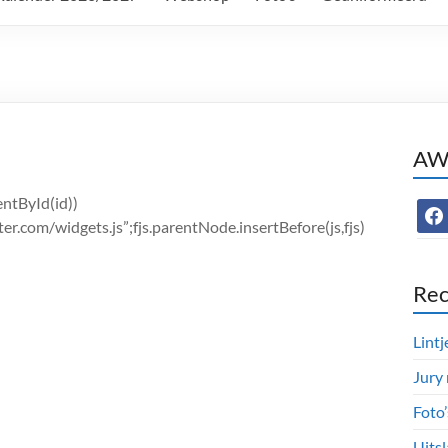
AWC
mentById(id))
face
ter.com/widgets.js”;fjs.parentNode.insertBefore(js,fjs)
Rec
Lintj
Jury
Foto
Uitsl