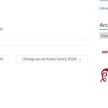
Uitre
Arc
k!
Arch
6!
Uitslag van de Keien loterij 2026!
→