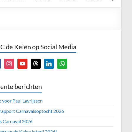
 de Keien op Social Media
book
instagram
youtube
threads
linkedin
whatsapp
ente berichten
e voor Paul Lavrijssen
 rapport Carnavalsoptocht 2026
’s Carnaval 2026
ag van de Keien loterij 2026!