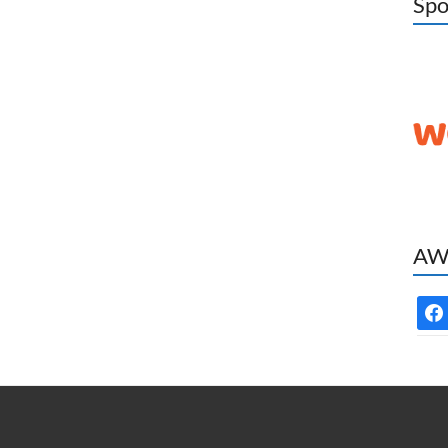
Spo
AWC
face