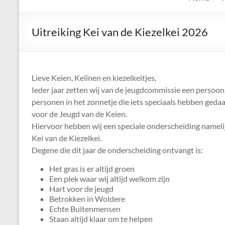
de
Keien
Uitreiking Kei van de Kiezelkei 2026
Algemene
Waalrese
Carnavalsvereniging
Lieve Keien, Keiïnen en kiezelkeitjes,
De
Ieder jaar zetten wij van de jeugdcommissie een persoon
Keien
personen in het zonnetje die iets speciaals hebben geda
voor de Jeugd van de Keien.
Hiervoor hebben wij een speciale onderscheiding nameli
Kei van de Kiezelkei.
Degene die dit jaar de onderscheiding ontvangt is:
Het gras is er altijd groen
Een plek waar wij altijd welkom zijn
Hart voor de jeugd
Betrokken in Woldere
Echte Buitenmensen
Staan altijd klaar om te helpen