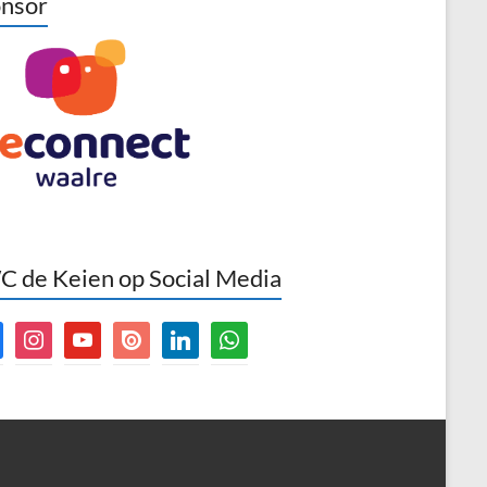
nsor
 de Keien op Social Media
book
instagram
youtube
issuu
linkedin
whatsapp