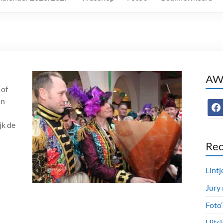
AWC
 of
an
face
jk de
Rec
Lintj
Jury
Foto
Uitsl