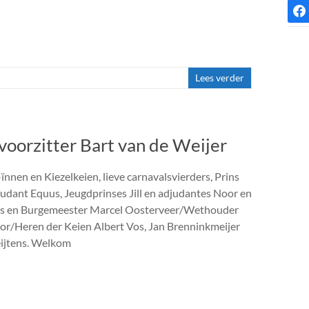
face
Lees verder
oorzitter Bart van de Weijer
ïnnen en Kiezelkeien, lieve carnavalsvierders, Prins
udant Equus, Jeugdprinses Jill en adjudantes Noor en
 Vos en Burgemeester Marcel Oosterveer/Wethouder
or/Heren der Keien Albert Vos, Jan Brenninkmeijer
eijtens. Welkom