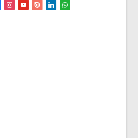
book
instagram
youtube
issuu
linkedin
whatsapp