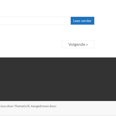
Lees verder
Volgende »
cious
door ThemeGrill. Aangedreven door: