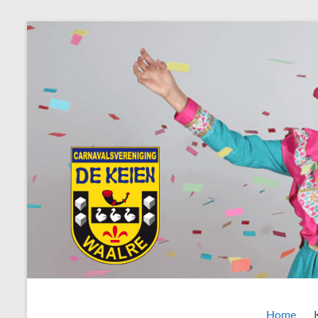
Ga
naar
de
inhoud
AWC
Home