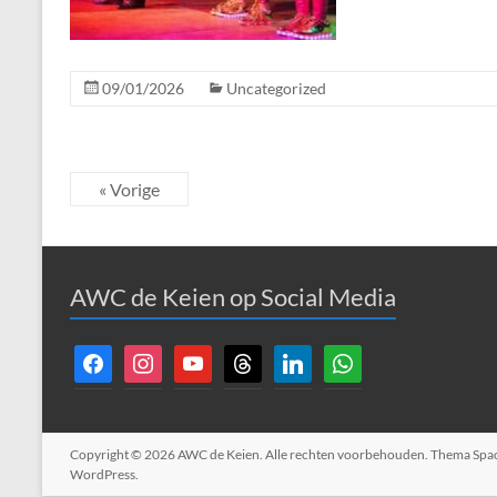
09/01/2026
Uncategorized
« Vorige
AWC de Keien op Social Media
facebook
instagram
youtube
threads
linkedin
whatsapp
Copyright © 2026
AWC de Keien
. Alle rechten voorbehouden. Thema
Spa
WordPress
.