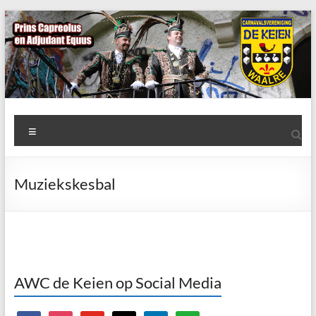
Ga
naar
de
inhoud
AWC
Menu
de
Keien
Muziekskesbal
Algemene
Waalrese
Carnavalsvereniging
De
Keien
AWC de Keien op Social Media