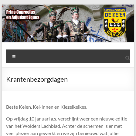
Ga
naar
de
inhoud
AWC
Menu
de
Keien
Krantenbezorgdagen
Algemene
Waalrese
Carnavalsvereniging
Beste Keien, Kei-innen en Kiezelkeikes,
De
Keien
Op vrijdag 10 januari a.s. verschijnt weer een nieuwe editie
van het Wolders Lachblad. Achter de schermen is er met
veel plezier aan gewerkt en we zijn benieuwd wat jullie