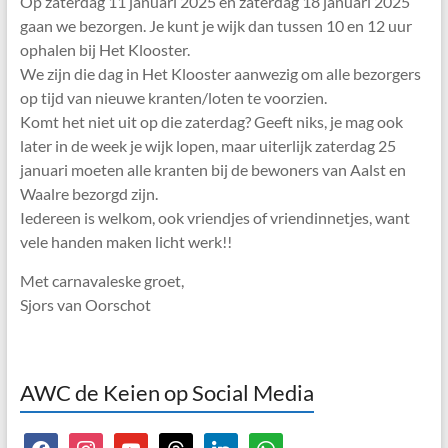
Op zaterdag 11 januari 2025 en zaterdag 18 januari 2025
gaan we bezorgen. Je kunt je wijk dan tussen 10 en 12 uur
ophalen bij Het Klooster.
We zijn die dag in Het Klooster aanwezig om alle bezorgers
op tijd van nieuwe kranten/loten te voorzien.
Komt het niet uit op die zaterdag? Geeft niks, je mag ook
later in de week je wijk lopen, maar uiterlijk zaterdag 25
januari moeten alle kranten bij de bewoners van Aalst en
Waalre bezorgd zijn.
Iedereen is welkom, ook vriendjes of vriendinnetjes, want
vele handen maken licht werk!!
Met carnavaleske groet,
Sjors van Oorschot
AWC de Keien op Social Media
facebook
instagram
youtube
threads
linkedin
whatsapp