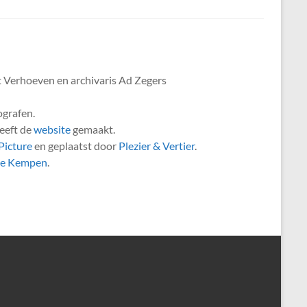
 Verhoeven en archivaris Ad Zegers
ografen.
eeft de
website
gemaakt.
icture
en geplaatst door
Plezier & Vertier
.
de Kempen
.