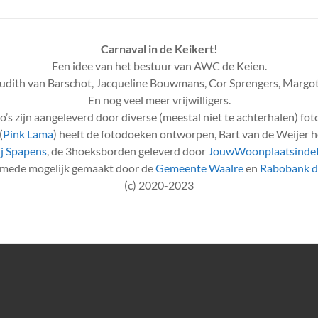
Carnaval in de Keikert!
Een idee van het bestuur van AWC de Keien.
udith van Barschot, Jacqueline Bouwmans, Cor Sprengers, Margot
En nog veel meer vrijwilligers.
to’s zijn aangeleverd door diverse (meestal niet te achterhalen) fot
(
Pink Lama
) heeft de fotodoeken ontworpen, Bart van de Weijer h
j Spapens
, de 3hoeksborden geleverd door
JouwWoonplaatsindeP
e mede mogelijk gemaakt door de
Gemeente Waalre
en
Rabobank 
(c) 2020-2023