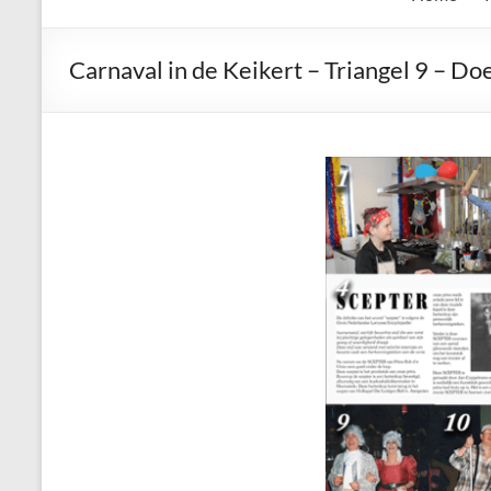
de
Keien
Carnaval in de Keikert – Triangel 9 – Do
Algemene
Waalrese
Carnavalsvereniging
De
Keien