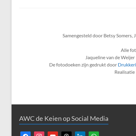
Samengesteld door Betsy Somers, J
Alle fo
Jaqueline van de Weijer 
De fotodoeken zijn gedrukt door
Drukkeri
Realisati
AWC de Keien op Social Media
facebook
instagram
youtube
threads
linkedin
whatsapp