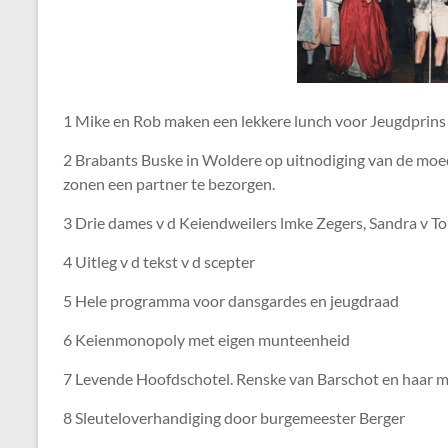
1 Mike en Rob maken een lekkere lunch voor Jeugdprins
2 Brabants Buske in Woldere op uitnodiging van de moed
zonen een partner te bezorgen.
3 Drie dames v d Keiendweilers lmke Zegers, Sandra v To
4 Uitleg v d tekst v d scepter
5 Hele programma voor dansgardes en jeugdraad
6 Keienmonopoly met eigen munteenheid
7 Levende Hoofdschotel. Renske van Barschot en haar 
8 Sleuteloverhandiging door burgemeester Berger